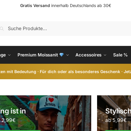
Gratis Versand
innerhalb Deutschlands ab 30€
S
nge
Premium Moissanit
Accessoires
Sale %
en mit Bedeutung · Für dich oder als besonderes Geschenk · Jet
ng ist in
Stylisc
 2,99€
ab 5,99€