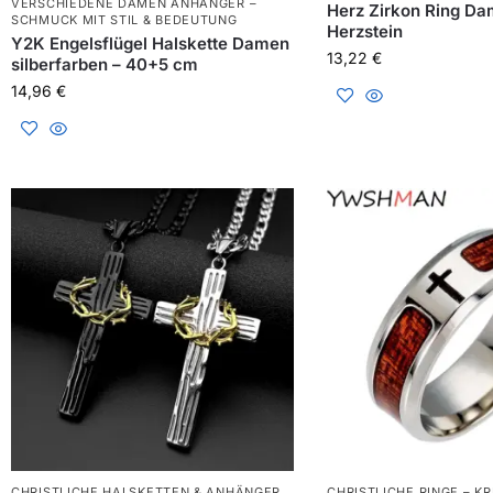
VERSCHIEDENE DAMEN ANHÄNGER –
Herz Zirkon Ring Da
SCHMUCK MIT STIL & BEDEUTUNG
Herzstein
Y2K Engelsflügel Halskette Damen
13,22
€
silberfarben – 40+5 cm
14,96
€
CHRISTLICHE HALSKETTEN & ANHÄNGER
CHRISTLICHE RINGE – KR