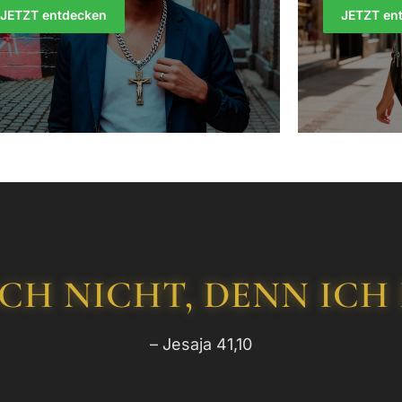
JETZT entdecken
JETZT en
CH NICHT, DENN ICH B
– Jesaja 41,10