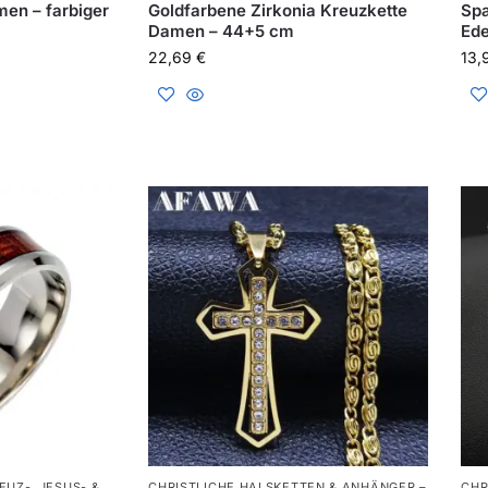
men – farbiger
Goldfarbene Zirkonia Kreuzkette
Spa
Damen – 44+5 cm
Ede
22,69
€
13
EUZ-, JESUS- &
CHRISTLICHE HALSKETTEN & ANHÄNGER –
CHR