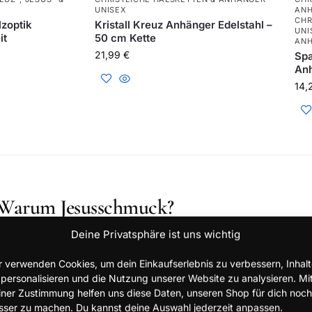
UNISEX
ANH
CHR
lzoptik
Kristall Kreuz Anhänger Edelstahl –
UNI
it
50 cm Kette
ANH
21,99
€
Spa
An
14,
Warum Jesusschmuck?
Deine Privatsphäre ist uns wichtig
christlichen Schmuck wie Kreuzketten, Jesus-Anhänger un
n – sorgfältig ausgewählt und sicher bestellt. Bei uns finde
r verwenden Cookies, um dein Einkaufserlebnis zu verbessern, Inhal
erne Designs mit starker Symbolik.
 personalisieren und die Nutzung unserer Website zu analysieren. Mi
iner Zustimmung helfen uns diese Daten, unseren Shop für dich noch
sser zu machen. Du kannst deine Auswahl jederzeit anpassen.