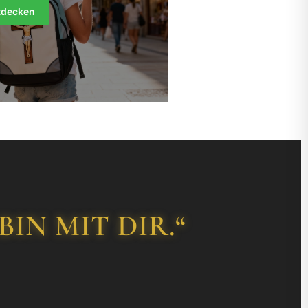
tdecken
IN MIT DIR.“