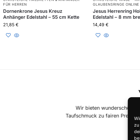
FÜR HERREN
GLAUBENSRINGE ONLINE
Dornenkrone Jesus Kreuz
Jesus Herrenring Ho
Anhänger Edelstahl – 55 cm Kette
Edelstahl – 8 mm bre
21,85
€
14,49
€
Wir bieten wunderschönen 
Taufschmuck zu fairen Preisen a
Wi
mod
zu
de
be