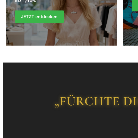
ab 1,49€
JETZT entdecken
„FÜRCHTE DI