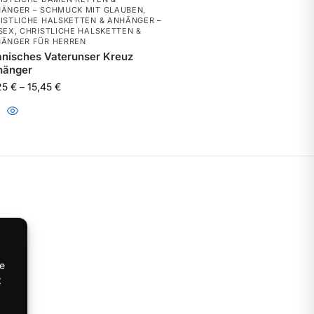
ÄNGER – SCHMUCK MIT GLAUBEN
,
ISTLICHE HALSKETTEN & ANHÄNGER –
SEX
,
CHRISTLICHE HALSKETTEN &
ÄNGER FÜR HERREN
nisches Vaterunser Kreuz
hänger
25
€
–
15,45
€
d
st du
te
t