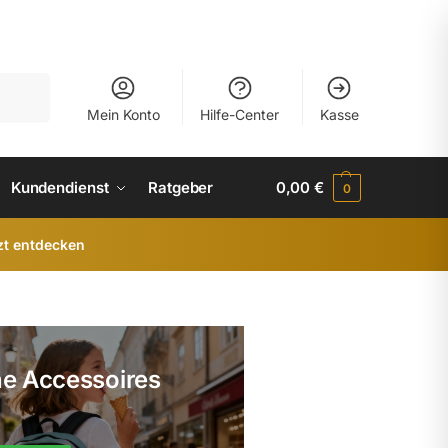
uchen
Mein Konto
Hilfe-Center
Kasse
Kundendienst
Ratgeber
0,00
€
0
zt entdecken
he Accessoires