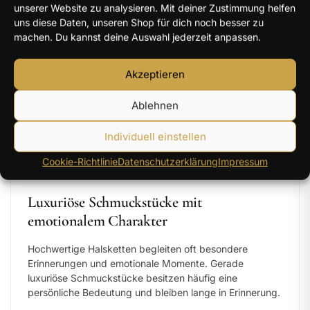
unserer Website zu analysieren. Mit deiner Zustimmung helfen
beliebt sind filigrane Silberketten mit funkelnden
uns diese Daten, unseren Shop für dich noch besser zu
Steinreihen und hochwertiger Verarbeitung.
machen. Du kannst deine Auswahl jederzeit anpassen.
Luxuriöse Tennisketten
mit intensiver Brillanz
Elegante Halsketten
aus 925 Sterling Silber
Akzeptieren
Moderne Premium Designs
mit exklusiver
Ausstrahlung
Ablehnen
Funkelnde Schmuckstücke
für besondere Momente
Individuell einstellen
Viele Modelle eignen sich perfekt als
luxuriöse
Geschenkidee
, stilvolles
Geschenk für die Freundin
oder
Cookie-Richtlinie
Datenschutzerklärung
Impressum
elegante Halskette für besondere Anlässe.
Luxuriöse Schmuckstücke mit
emotionalem Charakter
Hochwertige Halsketten begleiten oft besondere
Erinnerungen und emotionale Momente. Gerade
luxuriöse Schmuckstücke besitzen häufig eine
persönliche Bedeutung und bleiben lange in Erinnerung.