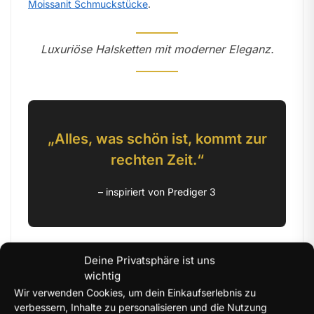
Moissanit Schmuckstücke
.
Luxuriöse Halsketten mit moderner Eleganz.
„Alles, was schön ist, kommt zur
rechten Zeit.“
– inspiriert von Prediger 3
Deine Privatsphäre ist uns
Elegante Tennisketten für stilvolle Looks
wichtig
Wir verwenden Cookies, um dein Einkaufserlebnis zu
Die
Moissanit Tennisketten
dieser Kollektion verbinden
verbessern, Inhalte zu personalisieren und die Nutzung
luxuriöses Funkeln mit moderner Eleganz. Besonders