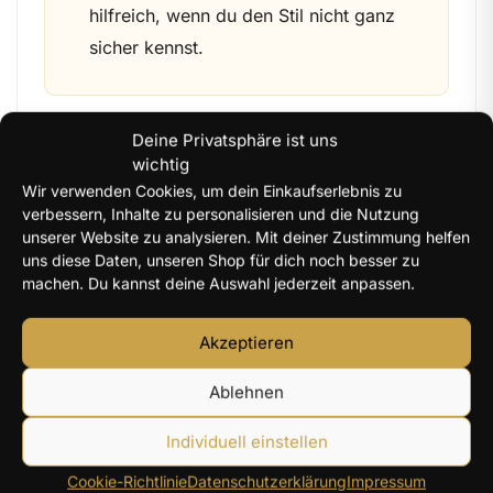
hilfreich, wenn du den Stil nicht ganz
sicher kennst.
Schmuck mit Symbolik, Glaube
Deine Privatsphäre ist uns
wichtig
und persönlicher Aussage
Wir verwenden Cookies, um dein Einkaufserlebnis zu
verbessern, Inhalte zu personalisieren und die Nutzung
Viele Menschen wählen Schmuck nicht nur nach
unserer Website zu analysieren. Mit deiner Zustimmung helfen
Farbe, Form oder Material aus. Ein Anhänger
uns diese Daten, unseren Shop für dich noch besser zu
machen. Du kannst deine Auswahl jederzeit anpassen.
kann an einen besonderen Moment erinnern,
eine Kette kann ein täglicher Begleiter sein, ein
Akzeptieren
Kreuz kann Glauben sichtbar machen und ein
Symbol kann Trost, Liebe oder Hoffnung
Ablehnen
ausdrücken. Genau darin liegt die besondere
Stärke von Schmuck, der bewusst getragen
Individuell einstellen
wird.
Cookie-Richtlinie
Datenschutzerklärung
Impressum