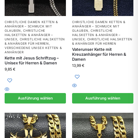
CHRISTLICHE DAMEN KETTEN &
CHRISTLICHE DAMEN KETTEN &
ANHÄNGER – SCHMUCK MIT
ANHÄNGER – SCHMUCK MIT
GLAUBEN
,
CHRISTLICHE
GLAUBEN
,
CHRISTLICHE
HALSKETTEN & ANHÄNGER –
HALSKETTEN & ANHÄNGER –
UNISEX
,
CHRISTLICHE HALSKETTEN
UNISEX
,
CHRISTLICHE HALSKETTEN
& ANHÄNGER FÜR HERREN
,
& ANHÄNGER FÜR HERREN
VERSCHIEDENE UNISEX KETTEN &
Vaterunser Kette mit
ANHÄNGER
Kreuzanhänger für Herren &
Kette mit Jesus Schriftzug –
Damen
Unisex für Herren & Damen
13,99
€
9,85
€
Ausführung wählen
Ausführung wählen