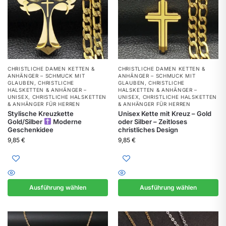
CHRISTLICHE DAMEN KETTEN &
CHRISTLICHE DAMEN KETTEN &
ANHÄNGER – SCHMUCK MIT
ANHÄNGER – SCHMUCK MIT
GLAUBEN
,
CHRISTLICHE
GLAUBEN
,
CHRISTLICHE
HALSKETTEN & ANHÄNGER –
HALSKETTEN & ANHÄNGER –
UNISEX
,
CHRISTLICHE HALSKETTEN
UNISEX
,
CHRISTLICHE HALSKETTEN
& ANHÄNGER FÜR HERREN
& ANHÄNGER FÜR HERREN
Stylische Kreuzkette
Unisex Kette mit Kreuz – Gold
Gold/Silber
Moderne
oder Silber – Zeitloses
Geschenkidee
christliches Design
9,85
€
9,85
€
Ausführung wählen
Ausführung wählen