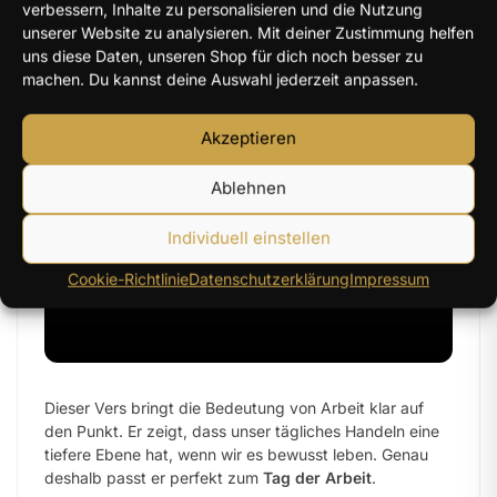
verbessern, Inhalte zu personalisieren und die Nutzung
unserer Website zu analysieren. Mit deiner Zustimmung helfen
uns diese Daten, unseren Shop für dich noch besser zu
machen. Du kannst deine Auswahl jederzeit anpassen.
„Alles, was ihr tut, das
tut von Herzen als für
Akzeptieren
den Herrn und nicht für
Ablehnen
Menschen.“
Individuell einstellen
Cookie-Richtlinie
Datenschutzerklärung
Impressum
– Kolosser 3,23
Dieser Vers bringt die Bedeutung von Arbeit klar auf
den Punkt. Er zeigt, dass unser tägliches Handeln eine
tiefere Ebene hat, wenn wir es bewusst leben. Genau
deshalb passt er perfekt zum
Tag der Arbeit
.