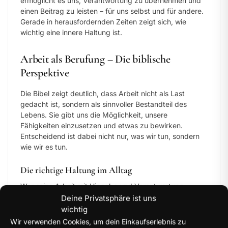
ermöglicht es uns, Verantwortung zu übernehmen und
einen Beitrag zu leisten – für uns selbst und für andere.
Gerade in herausfordernden Zeiten zeigt sich, wie
wichtig eine innere Haltung ist.
Arbeit als Berufung – Die biblische
Perspektive
Die Bibel zeigt deutlich, dass Arbeit nicht als Last
gedacht ist, sondern als sinnvoller Bestandteil des
Lebens. Sie gibt uns die Möglichkeit, unsere
Fähigkeiten einzusetzen und etwas zu bewirken.
Entscheidend ist dabei nicht nur, was wir tun, sondern
wie wir es tun.
Die richtige Haltung im Alltag
Wer seine Arbeit mit Hingabe und Verantwortung
ausführt, erkennt schnell, dass sie mehr ist als nur eine
Deine Privatsphäre ist uns
Aufgabe. Sie wird zu einem Ausdruck von Charakter,
wichtig
Glauben und innerer Stärke.
Wir verwenden Cookies, um dein Einkaufserlebnis zu