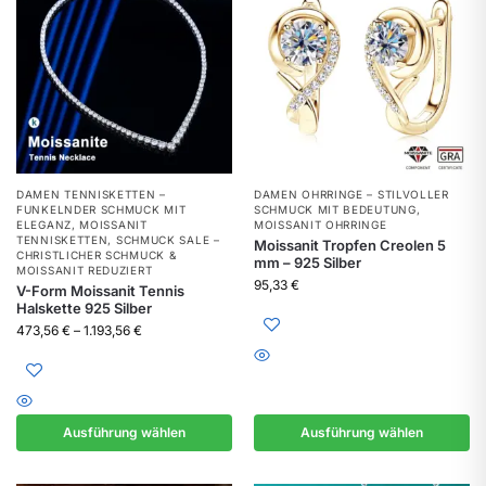
DAMEN TENNISKETTEN –
DAMEN OHRRINGE – STILVOLLER
FUNKELNDER SCHMUCK MIT
SCHMUCK MIT BEDEUTUNG
,
ELEGANZ
,
MOISSANIT
MOISSANIT OHRRINGE
TENNISKETTEN
,
SCHMUCK SALE –
Moissanit Tropfen Creolen 5
CHRISTLICHER SCHMUCK &
mm – 925 Silber
MOISSANIT REDUZIERT
95,33
€
V-Form Moissanit Tennis
Halskette 925 Silber
473,56
€
–
1.193,56
€
Ausführung wählen
Ausführung wählen