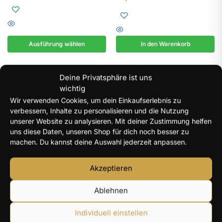
Ausführung wählen
In den Warenkorb
Deine Privatsphäre ist uns
wichtig
Wir verwenden Cookies, um dein Einkaufserlebnis zu
verbessern, Inhalte zu personalisieren und die Nutzung
unserer Website zu analysieren. Mit deiner Zustimmung helfen
uns diese Daten, unseren Shop für dich noch besser zu
machen. Du kannst deine Auswahl jederzeit anpassen.
Akzeptieren
CHRISTLICHE DAMEN KETTEN &
MOISSANIT KETTEN & ANHÄNGER
,
ANHÄNGER – SCHMUCK MIT
SCHMUCK SALE – CHRISTLICHER
Ablehnen
GLAUBEN
,
MOISSANIT KETTEN &
SCHMUCK & MOISSANIT REDUZIERT
,
ANHÄNGER
,
SCHMUCK SALE –
VERSCHIEDENE DAMEN ANHÄNGER
CHRISTLICHER SCHMUCK &
– SCHMUCK MIT STIL & BEDEUTUNG
MOISSANIT REDUZIERT
Individuell einstellen
Moissanit Herz Anhänger 2 ct –
Moissanit Glaube Liebe
925 Silber