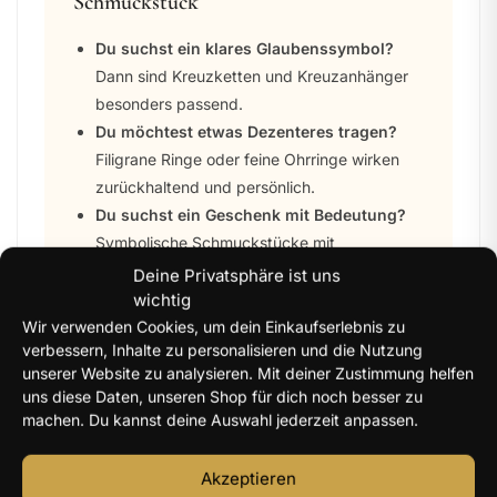
Schmuckstück
Du suchst ein klares Glaubenssymbol?
Dann sind Kreuzketten und Kreuzanhänger
besonders passend.
Du möchtest etwas Dezenteres tragen?
Filigrane Ringe oder feine Ohrringe wirken
zurückhaltend und persönlich.
Du suchst ein Geschenk mit Bedeutung?
Symbolische Schmuckstücke mit
christlichem Bezug wirken besonders
Deine Privatsphäre ist uns
bewusst gewählt.
wichtig
Du möchtest deinen Glauben sichtbar
Wir verwenden Cookies, um dein Einkaufserlebnis zu
verbessern, Inhalte zu personalisieren und die Nutzung
tragen?
Markantere Anhänger oder
unserer Website zu analysieren. Mit deiner Zustimmung helfen
Jesusmotive setzen ein deutliches
uns diese Daten, unseren Shop für dich noch besser zu
Statement.
machen. Du kannst deine Auswahl jederzeit anpassen.
Akzeptieren