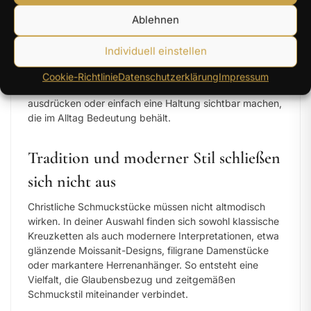
Schmuck mit christlicher Symbolkraft
Ablehnen
Symbole wirken oft stärker als viele Worte. Das gilt
besonders für Motive wie Kreuz, Jesusfigur,
Individuell einstellen
Engelsflügel oder spirituell geprägte Formen. In
Schmuck verwandelt, werden sie tragbar und
Cookie-Richtlinie
Datenschutzerklärung
Impressum
persönlich. Sie können Trost spenden, Nähe
ausdrücken oder einfach eine Haltung sichtbar machen,
die im Alltag Bedeutung behält.
Tradition und moderner Stil schließen
sich nicht aus
Christliche Schmuckstücke müssen nicht altmodisch
wirken. In deiner Auswahl finden sich sowohl klassische
Kreuzketten als auch modernere Interpretationen, etwa
glänzende Moissanit-Designs, filigrane Damenstücke
oder markantere Herrenanhänger. So entsteht eine
Vielfalt, die Glaubensbezug und zeitgemäßen
Schmuckstil miteinander verbindet.