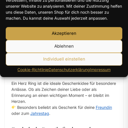
unserer Website zu analysieren. Mit deiner Zustimmung helfen
uns diese Daten, unseren Shop für dich noch besser zu
Ein Symbol, das von Herzen kommt
machen. Du kannst deine Auswahl jederzeit anpassen.
Dieser Ring steht für die besonderen
Momente im Leben – für Liebe, die bleibt,
Akzeptieren
und Gefühle, die man nicht in Worte fassen
kann.
Ablehnen
Individuell einstellen
Cookie-Richtlinie
Datenschutzerklärung
Impressum
Perfekt als Geschenk für deine Liebsten
Ein Herz Ring ist die ideale Geschenkidee für besondere
Anlässe. Ob als Zeichen deiner Liebe oder als
Erinnerung an einen wichtigen Moment – er bleibt im
Herzen.
Besonders beliebt als Geschenk für deine
Freundin
oder zum
Jahrestag
.