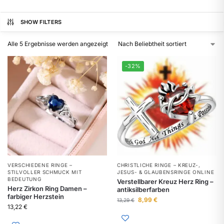
SHOW FILTERS
Alle 5 Ergebnisse werden angezeigt
-32%
VERSCHIEDENE RINGE –
CHRISTLICHE RINGE – KREUZ-,
STILVOLLER SCHMUCK MIT
JESUS- & GLAUBENSRINGE ONLINE
BEDEUTUNG
Verstellbarer Kreuz Herz Ring –
Herz Zirkon Ring Damen –
antiksilberfarben
farbiger Herzstein
8,99
€
13,29
€
13,22
€