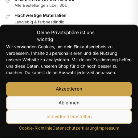
Alle Bestellungen über 30€
Hochwertige Materialien
Langlebig & farbbeständig
Internationale Garantie
Deine Privatsphäre ist uns
Im jeweiligen Land der Nutzung
wichtig
Wir verwenden Cookies, um dein Einkaufserlebnis zu
100% Secure Checkout
verbessern, Inhalte zu personalisieren und die Nutzung
PayPal / MasterCard / Visa
unserer Website zu analysieren. Mit deiner Zustimmung helfen
uns diese Daten, unseren Shop für dich noch besser zu
machen. Du kannst deine Auswahl jederzeit anpassen.
NEUE PRODUKTE
Akzeptieren
Y2K Engelsflügel Halskette Damen silberfarben – 40+5
cm
Ablehnen
14,96
€
Individuell einstellen
Herz Zirkon Ring Damen – farbiger Herzstein
Cookie-Richtlinie
Datenschutzerklärung
Impressum
13,22
€