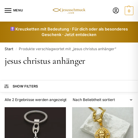
MENU
0
Kreuzketten mit Bedeutung · Für dich oder als besonderes
Geschenk · Jetzt entdecken
Start
Produkte verschlagwortet mit „jesus christus anhänger“
/
jesus christus anhänger
SHOW FILTERS
Alle 2 Ergebnisse werden angezeigt