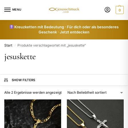
MENU
0
Kreuzketten mit Bedeutung · Für dich oder als besonderes
Geschenk · Jetzt entdecken
Start
Produkte verschlagwortet mit „jesuskette“
/
jesuskette
SHOW FILTERS
Alle 2 Ergebnisse werden angezeigt