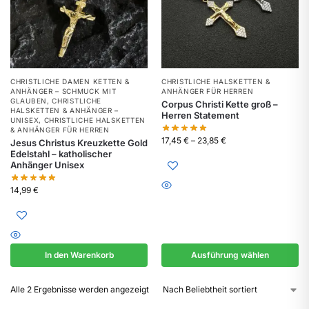
CHRISTLICHE DAMEN KETTEN &
CHRISTLICHE HALSKETTEN &
ANHÄNGER – SCHMUCK MIT
ANHÄNGER FÜR HERREN
GLAUBEN
,
CHRISTLICHE
Corpus Christi Kette groß –
HALSKETTEN & ANHÄNGER –
Herren Statement
UNISEX
,
CHRISTLICHE HALSKETTEN
& ANHÄNGER FÜR HERREN
17,45
€
–
23,85
€
Jesus Christus Kreuzkette Gold
Edelstahl – katholischer
Anhänger Unisex
14,99
€
In den Warenkorb
Ausführung wählen
Alle 2 Ergebnisse werden angezeigt