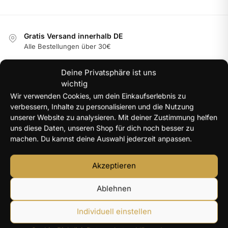
Gratis Versand innerhalb DE
Alle Bestellungen über 30€
Hochwertige Materialien
Deine Privatsphäre ist uns
Langlebig & farbbeständig
wichtig
Internationale Garantie
Wir verwenden Cookies, um dein Einkaufserlebnis zu
Im jeweiligen Land der Nutzung
verbessern, Inhalte zu personalisieren und die Nutzung
unserer Website zu analysieren. Mit deiner Zustimmung helfen
100% Secure Checkout
uns diese Daten, unseren Shop für dich noch besser zu
PayPal / MasterCard / Visa
machen. Du kannst deine Auswahl jederzeit anpassen.
Akzeptieren
NEUE PRODUKTE
Ablehnen
Y2K Engelsflügel Halskette Damen silberfarben – 40+5
cm
Individuell einstellen
14,96
€