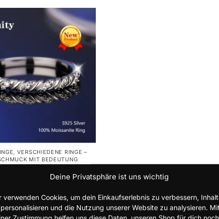
INGE
,
VERSCHIEDENE RINGE –
 SCHMUCK MIT BEDEUTUNG
925 Silber Moissanit-Ring
Deine Privatsphäre ist uns wichtig
aarring, D-Farbe,
r verwenden Cookies, um dein Einkaufserlebnis zu verbessern, Inhal
4,85
€
 personalisieren und die Nutzung unserer Website zu analysieren. Mi
iner Zustimmung helfen uns diese Daten, unseren Shop für dich noch