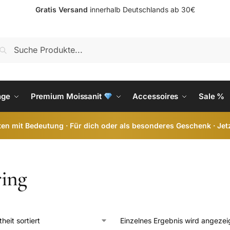
Gratis Versand
innerhalb Deutschlands ab 30€
S
nge
Premium Moissanit
Accessoires
Sale %
en mit Bedeutung · Für dich oder als besonderes Geschenk · Jet
ring
Einzelnes Ergebnis wird angezei