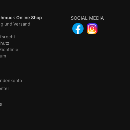
chmuck Online Shop
SOCIAL MEDIA
ng und Versand
fsrecht
hutz
ichtlinie
sum
undenkonto
enter
s