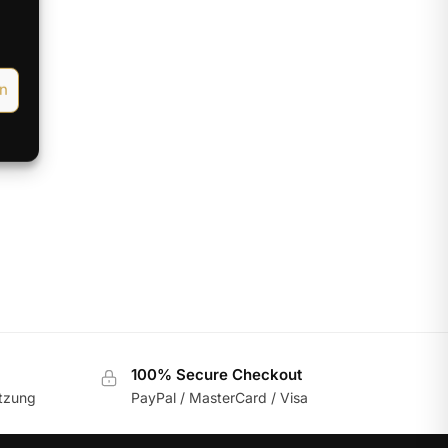
gt
en
100% Secure Checkout
utzung
PayPal / MasterCard / Visa