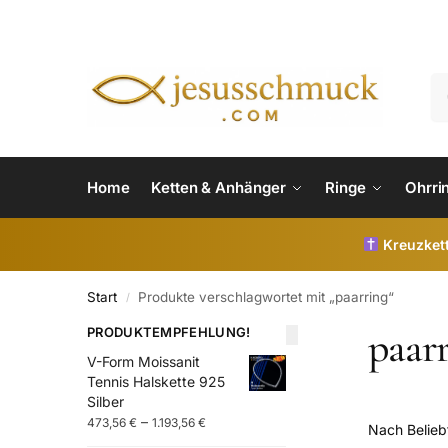
Home
Ketten & Anhänger
Ringe
Ohrri
Kreuzkett
Start
Produkte verschlagwortet mit „paarring“
/
paar
PRODUKTEMPFEHLUNG!
V-Form Moissanit
Tennis Halskette 925
Silber
–
473,56
€
1.193,56
€