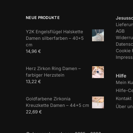
NEUE PRODUKTE
Jesuss
Lieferu
AGB
Y2K Engelsflügel Halskette
Widerru
Damen silberfarben – 40+5
Datensc
cm
Cookie R
14,96
€
Impres
Herz Zirkon Ring Damen –
farbiger Herzstein
Hilfe
13,22
€
Mein K
Hilfe-C
Kontakt
Goldfarbene Zirkonia
Kreuzkette Damen – 44+5 cm
Über un
22,69
€