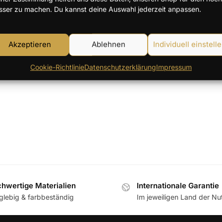
sser zu machen. Du kannst deine Auswahl jederzeit anpassen.
Einzelnes Ergebnis wird angezei
Akzeptieren
Ablehnen
Individuell einstell
Cookie-Richtlinie
Datenschutzerklärung
Impressum
hwertige Materialien
Internationale Garantie
glebig & farbbeständig
Im jeweiligen Land der N