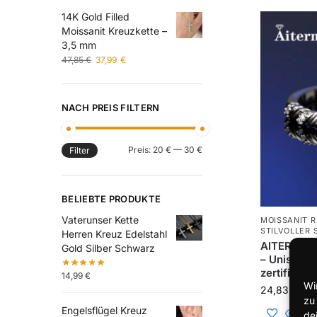
14K Gold Filled
Moissanit Kreuzkette –
3,5 mm
47,85
€
37,99
€
NACH PREIS FILTERN
Preis:
20 €
—
30 €
Filter
BELIEBTE PRODUKTE
Vaterunser Kette
MOISSANIT R
STILVOLLER
Herren Kreuz Edelstahl
AITERNITY 
Gold Silber Schwarz
– Unisex P
zertifiziert
14,99
€
Wi
24,83
€
–
2
zu
Engelsflügel Kreuz
de