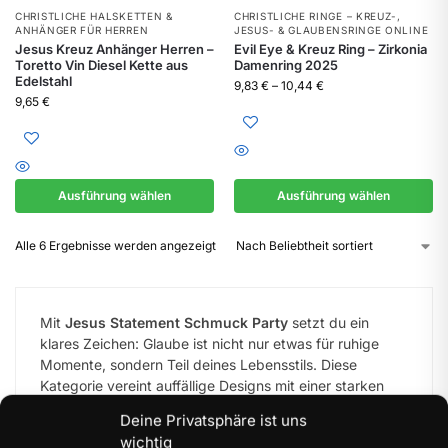
CHRISTLICHE HALSKETTEN &
CHRISTLICHE RINGE – KREUZ-,
ANHÄNGER FÜR HERREN
JESUS- & GLAUBENSRINGE ONLINE
Jesus Kreuz Anhänger Herren –
Evil Eye & Kreuz Ring – Zirkonia
Toretto Vin Diesel Kette aus
Damenring 2025
Edelstahl
9,83
€
–
10,44
€
9,65
€
Ausführung wählen
Ausführung wählen
Alle 6 Ergebnisse werden angezeigt
Mit
Jesus Statement Schmuck Party
setzt du ein
klares Zeichen: Glaube ist nicht nur etwas für ruhige
Momente, sondern Teil deines Lebensstils. Diese
Kategorie vereint auffällige Designs mit einer starken
Botschaft – perfekt für alle, die ihren Glauben
Deine Privatsphäre ist uns
selbstbewusst zeigen möchten.
wichtig