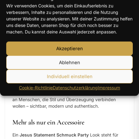
Wir verwenden Cookies, um dein Einkaufserlebnis zu
Glaube trifft auf Style und Ausdruck
verbessern, Inhalte zu personalisieren und die Nutzung
unserer Website zu analysieren. Mit deiner Zustimmung helfen
Moderne Ketten, auffällige Anhänger und klare
uns diese Daten, unseren Shop für dich noch besser zu
Schriftzüge machen diesen Schmuck zu echten
machen. Du kannst deine Auswahl jederzeit anpassen.
Hinguckern. Ob „Jesus“-Statement, Kreuz oder
symbolische Motive – hier findest du Designs, die nicht
Akzeptieren
nur gut aussehen, sondern auch etwas aussagen.
Auffällige Ketten mit klarer Botschaft
Ablehnen
Jesus Schriftzüge und moderne Designs
Perfekt kombinierbar mit Streetwear und Alltag
Individuell einstellen
Ideal für Events, Partys oder besondere Momente
Cookie-Richtlinie
Datenschutzerklärung
Impressum
Dieser Schmuck (auch
Moissanit Schmuck
) richtet sich
an Menschen, die Stil und Überzeugung verbinden
wollen – sichtbar, modern und authentisch.
Mehr als nur ein Accessoire
Ein
Jesus Statement Schmuck Party
Look steht für