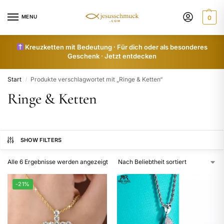
MENU
0
Kreuzketten mit Bedeutung · Für dich oder als besonderes
Geschenk · Jetzt entdecken
Start
Produkte verschlagwortet mit „Ringe & Ketten“
/
Ringe & Ketten
SHOW FILTERS
Alle 6 Ergebnisse werden angezeigt
-21%