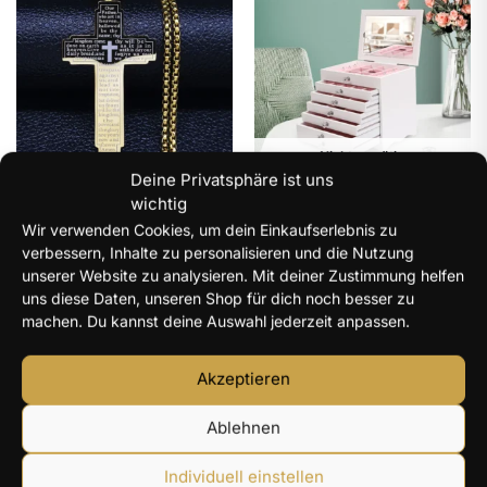
Nicht vorrätig
Deine Privatsphäre ist uns
CHRISTLICHE DAMEN KETTEN &
SCHMUCKKÄSTEN – STILVOLLE
wichtig
ANHÄNGER – SCHMUCK MIT
AUFBEWAHRUNG FÜR SCHMUCK
GLAUBEN
,
CHRISTLICHE
Wir verwenden Cookies, um dein Einkaufserlebnis zu
Schmuckkasten mit 7
HALSKETTEN & ANHÄNGER –
Schubladen & Spiegel
verbessern, Inhalte zu personalisieren und die Nutzung
UNISEX
,
CHRISTLICHE HALSKETTEN
Schmuckaufbewahrung
& ANHÄNGER FÜR HERREN
unserer Website zu analysieren. Mit deiner Zustimmung helfen
199,99
€
Vaterunser Kette mit
uns diese Daten, unseren Shop für dich noch besser zu
Kreuzanhänger für Herren &
machen. Du kannst deine Auswahl jederzeit anpassen.
Damen
13,99
€
Akzeptieren
Ablehnen
Ausführung wählen
Benachrichtigung per E-Mail
Individuell einstellen