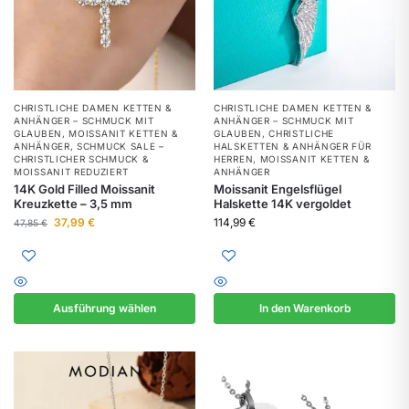
CHRISTLICHE DAMEN KETTEN &
CHRISTLICHE DAMEN KETTEN &
ANHÄNGER – SCHMUCK MIT
ANHÄNGER – SCHMUCK MIT
GLAUBEN
,
MOISSANIT KETTEN &
GLAUBEN
,
CHRISTLICHE
ANHÄNGER
,
SCHMUCK SALE –
HALSKETTEN & ANHÄNGER FÜR
CHRISTLICHER SCHMUCK &
HERREN
,
MOISSANIT KETTEN &
MOISSANIT REDUZIERT
ANHÄNGER
14K Gold Filled Moissanit
Moissanit Engelsflügel
Kreuzkette – 3,5 mm
Halskette 14K vergoldet
37,99
€
114,99
€
47,85
€
Ausführung wählen
In den Warenkorb