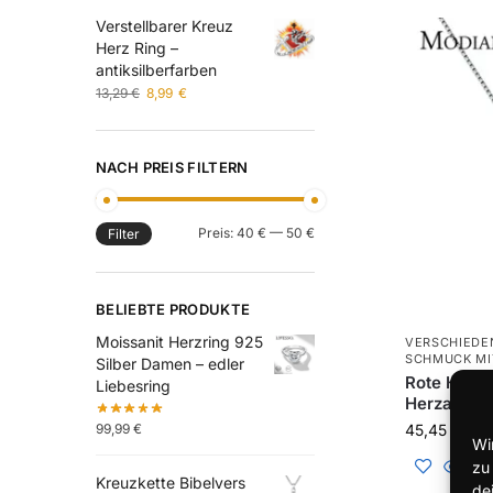
Verstellbarer Kreuz
Herz Ring –
antiksilberfarben
13,29
€
8,99
€
NACH PREIS FILTERN
Preis:
40 €
—
50 €
Filter
BELIEBTE PRODUKTE
Moissanit Herzring 925
VERSCHIEDE
SCHMUCK MI
Silber Damen – edler
Rote Herzk
Liebesring
Herzanhän
99,99
€
45,45
€
Wi
zu
Kreuzkette Bibelvers
de