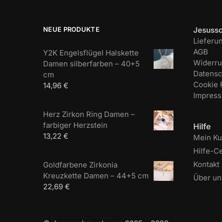
NEUE PRODUKTE
Jesuss
Lieferu
AGB
Y2K Engelsflügel Halskette
Widerru
Damen silberfarben – 40+5
Datensc
cm
Cookie R
14,96
€
Impres
Herz Zirkon Ring Damen –
farbiger Herzstein
Hilfe
13,22
€
Mein K
Hilfe-C
Kontakt
Goldfarbene Zirkonia
Kreuzkette Damen – 44+5 cm
Über un
22,69
€