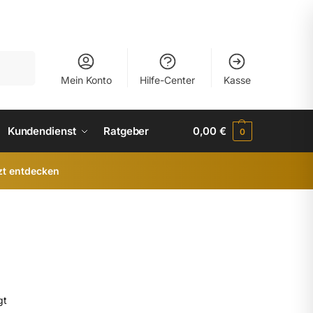
uchen
Mein Konto
Hilfe-Center
Kasse
Kundendienst
Ratgeber
0,00
€
0
zt entdecken
gt