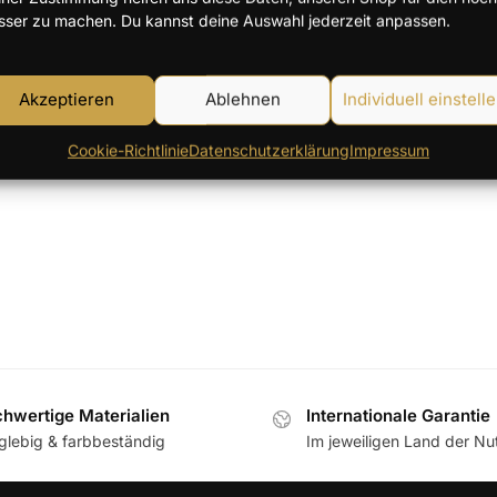
sser zu machen. Du kannst deine Auswahl jederzeit anpassen.
Einzelnes Ergebnis wird angezei
Akzeptieren
Ablehnen
Individuell einstell
Cookie-Richtlinie
Datenschutzerklärung
Impressum
hwertige Materialien
Internationale Garantie
glebig & farbbeständig
Im jeweiligen Land der N