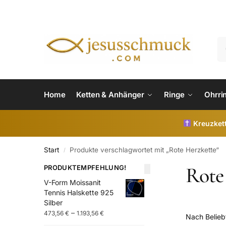
Home
Ketten & Anhänger
Ringe
Ohrri
Kreuzkett
Start
Produkte verschlagwortet mit „Rote Herzkette“
/
Rote
PRODUKTEMPFEHLUNG!
V-Form Moissanit
Tennis Halskette 925
Silber
–
473,56
€
1.193,56
€