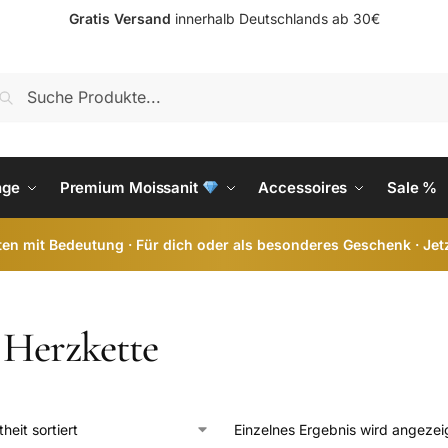
Gratis Versand
innerhalb Deutschlands ab 30€
S
nge
Premium Moissanit
Accessoires
Sale %
en mit Bedeutung · Für dich oder als besonderes Geschenk · Jet
 Herzkette
Einzelnes Ergebnis wird angezei