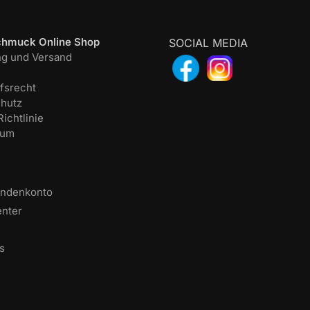
chmuck Online Shop
SOCIAL MEDIA
ng und Versand
fsrecht
hutz
ichtlinie
sum
undenkonto
enter
s