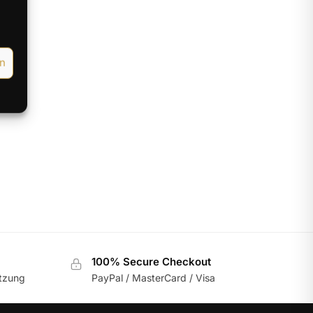
gt
en
100% Secure Checkout
utzung
PayPal / MasterCard / Visa