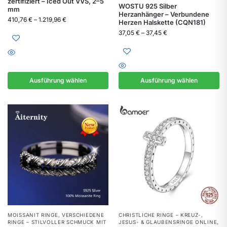
zertifiziert – Iced Out VVS, 2–5
WOSTU 925 Silber
mm
Herzanhänger – Verbundene
410,76
€
–
1.219,96
€
Herzen Halskette (CQN181)
37,05
€
–
37,45
€
Ausführung wählen
Ausführung wählen
MOISSANIT RINGE
,
VERSCHIEDENE
CHRISTLICHE RINGE – KREUZ-,
RINGE – STILVOLLER SCHMUCK MIT
JESUS- & GLAUBENSRINGE ONLINE
,