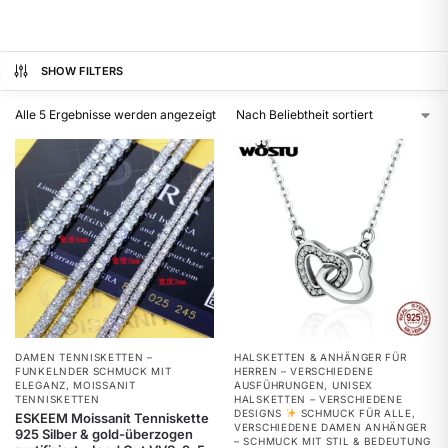
SHOW FILTERS
Alle 5 Ergebnisse werden angezeigt
DAMEN TENNISKETTEN –
HALSKETTEN & ANHÄNGER FÜR
FUNKELNDER SCHMUCK MIT
HERREN – VERSCHIEDENE
ELEGANZ
,
MOISSANIT
AUSFÜHRUNGEN
,
UNISEX
TENNISKETTEN
HALSKETTEN – VERSCHIEDENE
DESIGNS
SCHMUCK FÜR ALLE
,
ESKEEM Moissanit Tenniskette
VERSCHIEDENE DAMEN ANHÄNGER
925 Silber & gold-überzogen
– SCHMUCK MIT STIL & BEDEUTUNG