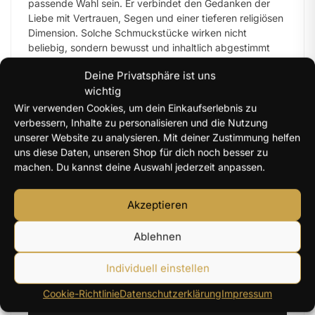
passende Wahl sein. Er verbindet den Gedanken der
Liebe mit Vertrauen, Segen und einer tieferen religiösen
Dimension. Solche Schmuckstücke wirken nicht
beliebig, sondern bewusst und inhaltlich abgestimmt
auf den Anlass.
Deine Privatsphäre ist uns
wichtig
Wir verwenden Cookies, um dein Einkaufserlebnis zu
Was an einem Hochzeitstag geschenkt
verbessern, Inhalte zu personalisieren und die Nutzung
wird, darf noch Jahre später an genau
unserer Website zu analysieren. Mit deiner Zustimmung helfen
dieses Gefühl erinnern.
uns diese Daten, unseren Shop für dich noch besser zu
machen. Du kannst deine Auswahl jederzeit anpassen.
Akzeptieren
„Nun aber bleiben Glaube,
Ablehnen
Hoffnung, Liebe, diese drei; aber
Individuell einstellen
die Liebe ist die größte unter
Cookie-Richtlinie
Datenschutzerklärung
Impressum
ihnen.“