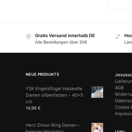
Gratis Versand innerhalb DE
Hoc
Alle Bestellungen über 30€
Lan
NEUE PRODUKTE
Jesuss
Lieferu
AGB
Y2K Engelsflügel Halskette
Widerru
Damen silberfarben – 40+5
Datensc
cm
Cookie R
14,96
€
Impres
Herz Zirkon Ring Damen –
farbiger Herzstein