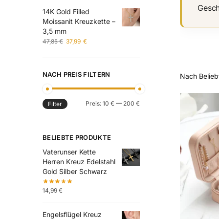
Gesch
14K Gold Filled
Moissanit Kreuzkette –
3,5 mm
47,85
€
37,99
€
NACH PREIS FILTERN
Preis:
10 €
—
200 €
Filter
BELIEBTE PRODUKTE
Vaterunser Kette
Herren Kreuz Edelstahl
Gold Silber Schwarz
14,99
€
Engelsflügel Kreuz