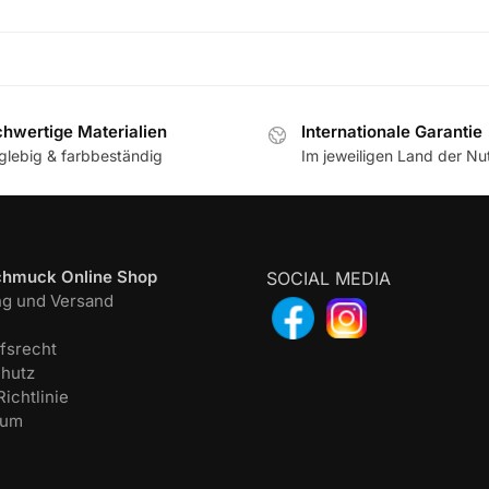
hwertige Materialien
Internationale Garantie
glebig & farbbeständig
Im jeweiligen Land der N
chmuck Online Shop
SOCIAL MEDIA
ng und Versand
fsrecht
hutz
ichtlinie
sum