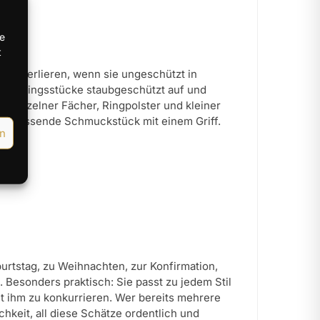
te
t
anz verlieren, wenn sie ungeschützt in
 Lieblingsstücke staubgeschützt auf und
k einzelner Fächer, Ringpolster und kleiner
das passende Schmuckstück mit einem Griff.
en
rtstag, zu Weihnachten, zur Konfirmation,
 Besonders praktisch: Sie passt zu jedem Stil
t ihm zu konkurrieren. Wer bereits mehrere
hkeit, all diese Schätze ordentlich und