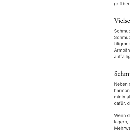
griffbe
Viels
Schmuck
Schmuck
filigra
Armbänd
auffäll
Schmu
Neben d
harmoni
minimal
dafür, 
Wenn du
lagern,
Mehrwe