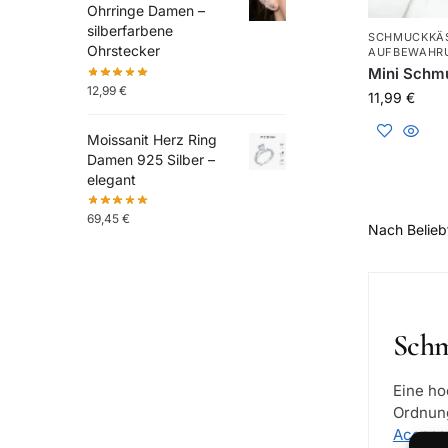
Ohrringe Damen –
silberfarbene
SCHMUCKKÄS
Ohrstecker
AUFBEWAHR
Mini Schm
12,99
€
11,99
€
Moissanit Herz Ring
Damen 925 Silber –
elegant
69,45
€
Schm
Eine h
Ordnung
Access