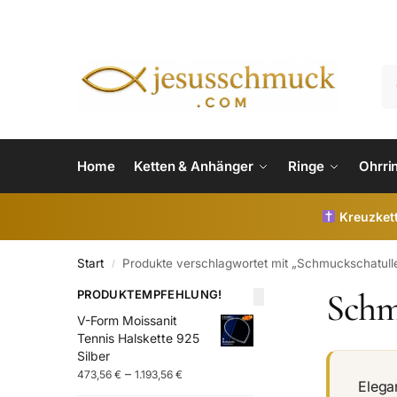
Home
Ketten & Anhänger
Ringe
Ohrri
Kreuzkett
Start
Produkte verschlagwortet mit „Schmuckschatul
/
Schm
PRODUKTEMPFEHLUNG!
V-Form Moissanit
Tennis Halskette 925
Silber
–
473,56
€
1.193,56
€
Elega