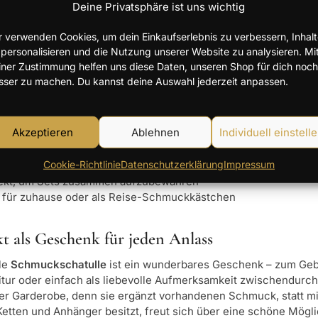
latz hat.
Deine Privatsphäre ist uns wichtig
r verwenden Cookies, um dein Einkaufserlebnis zu verbessern, Inhal
 eine Schmuckschatulle sinnvoll ist
 personalisieren und die Nutzung unserer Website zu analysieren. Mi
iner Zustimmung helfen uns diese Daten, unseren Shop für dich noch
stücke können mit der Zeit verkratzen, anlaufen oder ihren Gl
sser zu machen. Du kannst deine Auswahl jederzeit anpassen.
den oder auf Ablagen liegen. Eine
Schmuckbox
bewahrt deine
ert, dass sich Ketten verknoten oder Ringe verloren gehen. Dan
für Anhänger behältst du jederzeit den Überblick und findest 
Akzeptieren
Ablehnen
Individuell einstell
ung für Ringe, Ketten, Anhänger und Ohrringe
Cookie-Richtlinie
Datenschutzerklärung
Impressum
tz vor Staub, Kratzern und Licht
ekt, um Sets zusammen aufzubewahren
l für zuhause oder als Reise-Schmuckkästchen
kt als Geschenk für jeden Anlass
le
Schmuckschatulle
ist ein wunderbares Geschenk – zum Gebu
tur oder einfach als liebevolle Aufmerksamkeit zwischendurch.
er Garderobe, denn sie ergänzt vorhandenen Schmuck, statt mi
Ketten und Anhänger besitzt, freut sich über eine schöne Möglic