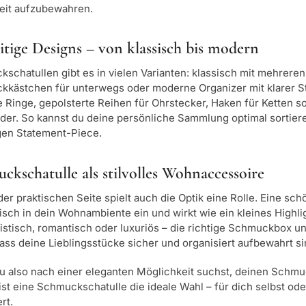
reit aufzubewahren.
eitige Designs – von klassisch bis modern
schatullen gibt es in vielen Varianten: klassisch mit mehrer
kästchen für unterwegs oder moderne Organizer mit klarer Str
ne Ringe, gepolsterte Reihen für Ohrstecker, Haken für Ketten 
er. So kannst du deine persönliche Sammlung optimal sortie
igen Statement-Piece.
ckschatulle als stilvolles Wohnaccessoire
er praktischen Seite spielt auch die Optik eine Rolle. Eine sch
sch in dein Wohnambiente ein und wirkt wie ein kleines Highl
istisch, romantisch oder luxuriös – die richtige Schmuckbox unt
dass deine Lieblingsstücke sicher und organisiert aufbewahrt si
 also nach einer eleganten Möglichkeit suchst, deinen Schmuck
 ist eine Schmuckschatulle die ideale Wahl – für dich selbst o
rt.