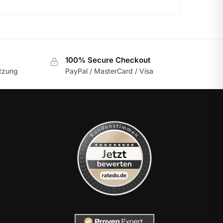
100% Secure Checkout
utzung
PayPal / MasterCard / Visa