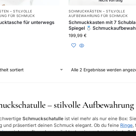
Nicht vorrätig
TEN – STILVOLLE
SCHMUCKKÄSTEN – STILVOLLE
UNG FÜR SCHMUCK
AUFBEWAHRUNG FÜR SCHMUCK
ucktasche für unterwegs
Schmuckkasten mit 7 Schubla
Spiegel
Schmuckaufbewah
199,99
€
Alle 2 Ergebnisse werden angez
uckschatulle – stilvolle Aufbewahrung 
ochwertige
Schmuckschatulle
ist viel mehr als nur eine Box: Si
 und präsentiert deinen Schmuck elegant. Ob du feine
Ringe
,
oires
sicher aufbewahren möchtest – eine gut organisierte Schm