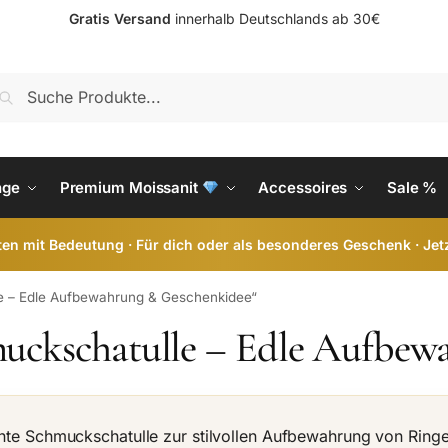
Gratis Versand
innerhalb Deutschlands ab 30€
S
nge
Premium Moissanit
Accessoires
Sale %
en mit Bedeutung · Für dich oder als besonderes Geschenk · Jet
le – Edle Aufbewahrung & Geschenkidee“
uckschatulle – Edle Aufbew
nte Schmuckschatulle zur stilvollen Aufbewahrung von Ringe