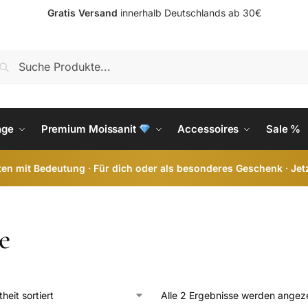
Gratis Versand
innerhalb Deutschlands ab 30€
S
nge
Premium Moissanit
Accessoires
Sale %
en mit Bedeutung · Für dich oder als besonderes Geschenk · Jet
e
Alle 2 Ergebnisse werden angez