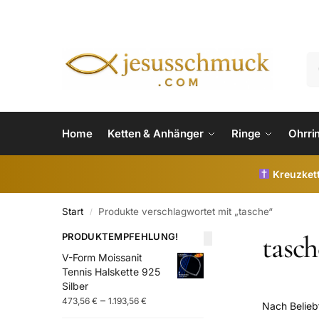
Home
Ketten & Anhänger
Ringe
Ohrri
Kreuzkett
Start
Produkte verschlagwortet mit „tasche“
/
tasch
PRODUKTEMPFEHLUNG!
V-Form Moissanit
Tennis Halskette 925
Silber
–
473,56
€
1.193,56
€