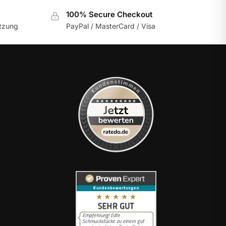
100% Secure Checkout
utzung
PayPal / MasterCard / Visa