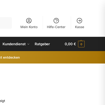
uchen
Mein Konto
Hilfe-Center
Kasse
Kundendienst
Ratgeber
0,00
€
0
zt entdecken
eigt