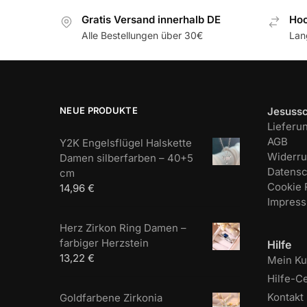
Gratis Versand innerhalb DE
Hoc
Alle Bestellungen über 30€
Lan
NEUE PRODUKTE
Jesuss
Lieferu
AGB
Y2K Engelsflügel Halskette
Widerru
Damen silberfarben – 40+5
Datensc
cm
Cookie R
14,96
€
Impres
Herz Zirkon Ring Damen –
farbiger Herzstein
Hilfe
13,22
€
Mein K
Hilfe-C
Kontakt
Goldfarbene Zirkonia