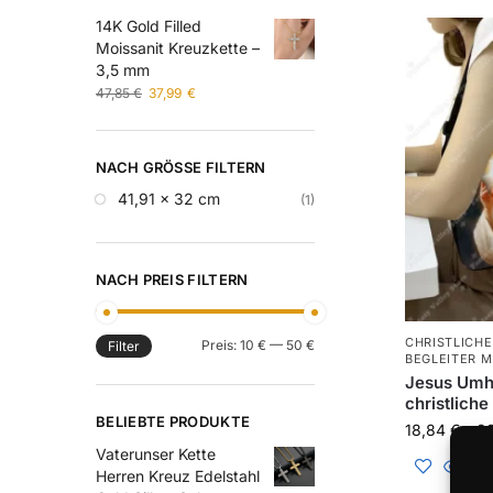
14K Gold Filled
Moissanit Kreuzkette –
3,5 mm
47,85
€
37,99
€
NACH GRÖSSE FILTERN
41,91 x 32 cm
(1)
NACH PREIS FILTERN
CHRISTLICHE
Preis:
10 €
—
50 €
Filter
BEGLEITER 
Jesus Umhä
christlich
BELIEBTE PRODUKTE
18,84
€
–
2
Vaterunser Kette
Herren Kreuz Edelstahl