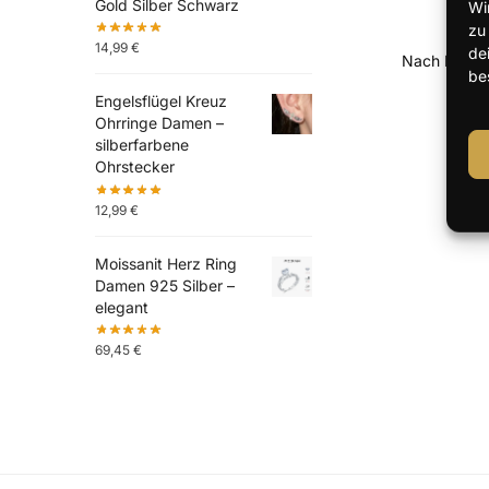
Gold Silber Schwarz
Wi
zu
14,99
€
de
be
Engelsflügel Kreuz
Ohrringe Damen –
silberfarbene
Ohrstecker
12,99
€
Moissanit Herz Ring
Damen 925 Silber –
elegant
69,45
€