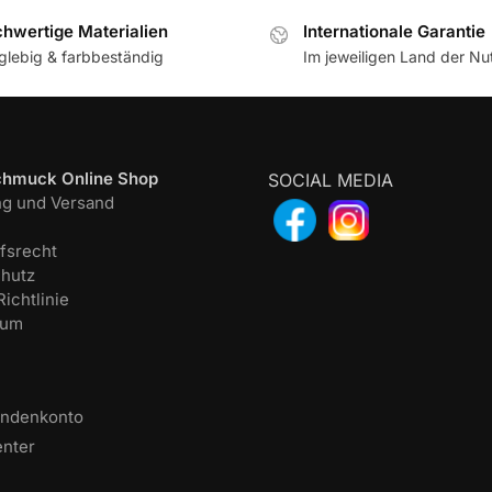
hwertige Materialien
Internationale Garantie
glebig & farbbeständig
Im jeweiligen Land der N
chmuck Online Shop
SOCIAL MEDIA
ng und Versand
fsrecht
hutz
ichtlinie
sum
undenkonto
enter