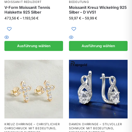
MOISSANIT REDUZIERT
BEDEUTUNG
V-Form Moissanit Tennis
Moissanit Kreuz Wickelring 925
Halskette 925 Silber
Silber – D VVS1
473,56
€
–
1.193,56
€
59,97
€
–
59,99
€
Ausführung wählen
Ausführung wählen
KREUZ OHRRINGE – CHRISTLICHER
DAMEN OHRRINGE – STILVOLLER
OHRSCHMUCK MIT BEDEUTUNG
,
SCHMUCK MIT BEDEUTUNG
,