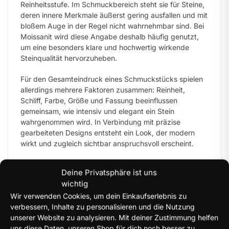
Reinheitsstufe. Im Schmuckbereich steht sie für Steine,
deren innere Merkmale äußerst gering ausfallen und mit
bloßem Auge in der Regel nicht wahrnehmbar sind. Bei
Moissanit wird diese Angabe deshalb häufig genutzt,
um eine besonders klare und hochwertig wirkende
Steinqualität hervorzuheben.
Für den Gesamteindruck eines Schmuckstücks spielen
allerdings mehrere Faktoren zusammen: Reinheit,
Schliff, Farbe, Größe und Fassung beeinflussen
gemeinsam, wie intensiv und elegant ein Stein
wahrgenommen wird. In Verbindung mit präzise
gearbeiteten Designs entsteht ein Look, der modern
wirkt und zugleich sichtbar anspruchsvoll erscheint.
Wer sich breiter über Moissanit-Schmuck in Silber
Deine Privatsphäre ist uns
informieren möchte, findet auf unserer Seite für
wichtig
Moissanit Schmuck aus 925 Silber
eine ergänzende
Wir verwenden Cookies, um dein Einkaufserlebnis zu
Auswahl unterschiedlicher Schmuckarten.
verbessern, Inhalte zu personalisieren und die Nutzung
unserer Website zu analysieren. Mit deiner Zustimmung helfen
Warum klare Steinqualität so hochwertig
uns diese Daten, unseren Shop für dich noch besser zu