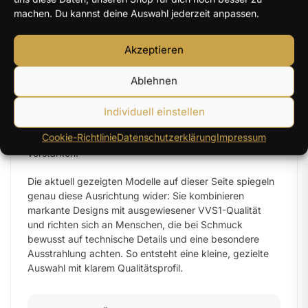
wirkt
machen. Du kannst deine Auswahl jederzeit anpassen.
Moissanit wird für seine intensive Lichtwirkung
Akzeptieren
geschätzt. Je nach Design entstehen lebendige
Reflexe, ein feines Funkeln oder eine besonders
Ablehnen
ausdrucksstarke Brillanz. Eine hohe Reinheitsangabe
wie VVS1 unterstreicht diesen Charakter, weil der Stein
optisch sehr sauber und klar erscheint. Gerade bei
Individuell einstellen
größeren Hauptsteinen oder offenen Fassungen kann
Cookie-Richtlinie
Datenschutzerklärung
Impressum
diese Feinheit den hochwertigen Eindruck zusätzlich
verstärken.
Die aktuell gezeigten Modelle auf dieser Seite spiegeln
genau diese Ausrichtung wider: Sie kombinieren
markante Designs mit ausgewiesener VVS1-Qualität
und richten sich an Menschen, die bei Schmuck
bewusst auf technische Details und eine besondere
Ausstrahlung achten. So entsteht eine kleine, gezielte
Auswahl mit klarem Qualitätsprofil.