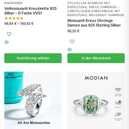
ANHÄNGER
STILVOLLER SCHMUCK MIT
BEDEUTUNG
,
KREUZ OHRRINGE –
Vollmoissanit Kreuzkette 925
CHRISTLICHER OHRSCHMUCK MIT
Silber – D Farbe VVS1
BEDEUTUNG
,
MOISSANIT OHRRINGE
Moissanit Kreuz Ohrringe
98,64
€
–
169,83
€
Damen aus 925 Sterling Silber
68,55
€
Ausführung wählen
In den Warenkorb