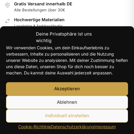
Gratis Versand innerhalb DE
Alle Bestellungen über 30€
Hochwertige Materialien
Langlebig & farbbeständig
Deine Privatsphäre ist uns
Internationale Garantie
wichtig
Im jeweiligen Land der Nutzung
Wir verwenden Cookies, um dein Einkaufserlebnis zu
100% Secure Checkout
verbessern, Inhalte zu personalisieren und die Nutzung
PayPal / MasterCard / Visa
unserer Website zu analysieren. Mit deiner Zustimmung helfen
uns diese Daten, unseren Shop für dich noch besser zu
machen. Du kannst deine Auswahl jederzeit anpassen.
NEUE PRODUKTE
Akzeptieren
Y2K Engelsflügel Halskette Damen silberfarben – 40+5
Ablehnen
cm
14,96
€
Individuell einstellen
Herz Zirkon Ring Damen – farbiger Herzstein
Cookie-Richtlinie
Datenschutzerklärung
Impressum
13,22
€