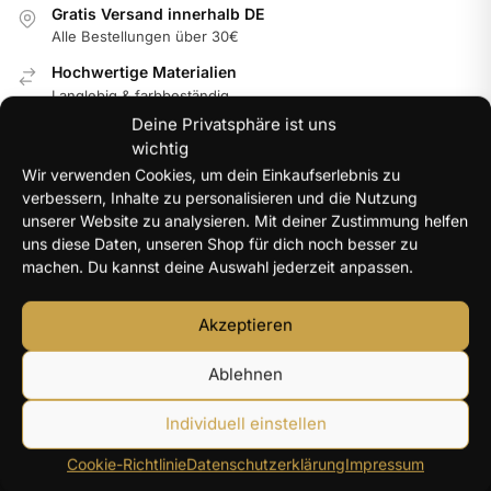
Gratis Versand innerhalb DE
Alle Bestellungen über 30€
Hochwertige Materialien
Langlebig & farbbeständig
Deine Privatsphäre ist uns
Internationale Garantie
wichtig
Im jeweiligen Land der Nutzung
Wir verwenden Cookies, um dein Einkaufserlebnis zu
100% Secure Checkout
verbessern, Inhalte zu personalisieren und die Nutzung
PayPal / MasterCard / Visa
unserer Website zu analysieren. Mit deiner Zustimmung helfen
uns diese Daten, unseren Shop für dich noch besser zu
machen. Du kannst deine Auswahl jederzeit anpassen.
NEUE PRODUKTE
Akzeptieren
Y2K Engelsflügel Halskette Damen silberfarben – 40+5
Ablehnen
cm
14,96
€
Individuell einstellen
Herz Zirkon Ring Damen – farbiger Herzstein
Cookie-Richtlinie
Datenschutzerklärung
Impressum
13,22
€