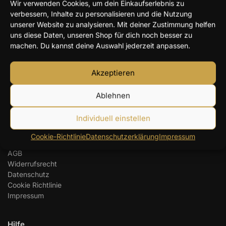
Wir verwenden Cookies, um dein Einkaufserlebnis zu
Y2K Engelsflügel Halskette Damen silberfarben – 40+5
verbessern, Inhalte zu personalisieren und die Nutzung
cm
unserer Website zu analysieren. Mit deiner Zustimmung helfen
14,96
€
uns diese Daten, unseren Shop für dich noch besser zu
machen. Du kannst deine Auswahl jederzeit anpassen.
Herz Zirkon Ring Damen – farbiger Herzstein
13,22
€
Akzeptieren
Ablehnen
Goldfarbene Zirkonia Kreuzkette Damen – 44+5 cm
22,69
€
Individuell einstellen
Jesusschmuck Online Shop
Cookie-Richtlinie
Datenschutzerklärung
Impressum
Lieferung und Versand
AGB
Widerrufsrecht
Datenschutz
Cookie Richtlinie
Impressum
Hilfe