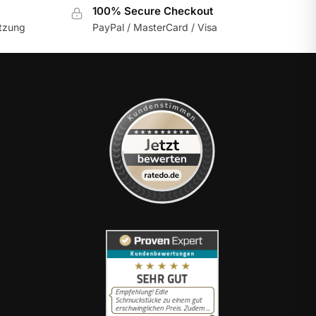
100% Secure Checkout
utzung
PayPal / MasterCard / Visa