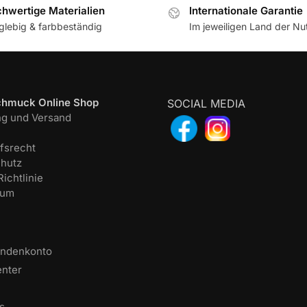
hwertige Materialien
Internationale Garantie
glebig & farbbeständig
Im jeweiligen Land der N
chmuck Online Shop
SOCIAL MEDIA
ng und Versand
fsrecht
hutz
ichtlinie
sum
undenkonto
enter
s