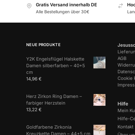
Gratis Versand innerhalb DE
Hoc
Alle Bestellungen über 30€
Lan
NEUE PRODUKTE
Jesuss
Lieferu
AGB
Y2K Engelsflügel Halskette
Widerru
Damen silberfarben – 40+5
Datensc
cm
Cookie R
14,96
€
Impres
Herz Zirkon Ring Damen –
farbiger Herzstein
Hilfe
13,22
€
Mein K
Hilfe-C
Kontakt
Goldfarbene Zirkonia
Kreuzkette Damen – 44+5 cm
Über un