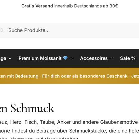
Gratis Versand
innerhalb Deutschlands ab 30€
S
nge
Premium Moissanit
Accessoires
Sale %
en mit Bedeutung · Für dich oder als besonderes Geschenk · Jet
hen Schmuck
uz, Herz, Fisch, Taube, Anker und andere Glaubensmotive
gorie findest du Beiträge über Schmuckstücke, die eine tiefe