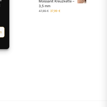
Moissanit Kreuzkette –
t
3,5 mm
47,85
€
37,99
€
en