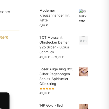
Moderner
ischer
Kreuzanhänger mit
Kette
6,99
€
inem
1 CT Moissanit
Ohrstecker Damen
925 Silber – Luxus
Schmuck
–
49,99
€
69,99
€
Böser Auge Ring 925
Silber Regenbogen
Schutz Spiritueller
Glücksring
49,99
€
14K Gold Filled
te