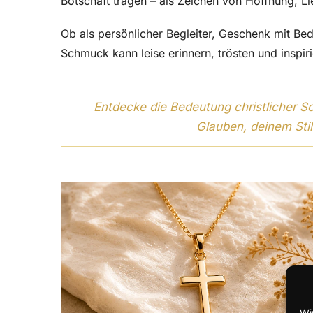
Botschaft tragen – als Zeichen von Hoffnung, L
Ob als persönlicher Begleiter, Geschenk mit Be
Schmuck kann leise erinnern, trösten und inspiri
Entdecke die Bedeutung christlicher 
Glauben, deinem Sti
Wi