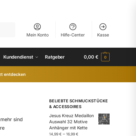
uchen
Mein Konto
Hilfe-Center
Kasse
Kundendienst
Ratgeber
0,00
€
0
zt entdecken
BELIEBTE SCHMUCKSTÜCKE
& ACCESSOIRES
Jesus Kreuz Medaillon
 mehr sind
Auswahl 32 Motive
re
Anhänger mit Kette
–
14,99
€
16,99
€