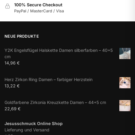
100% Secure Checkout
PayPal / MasterCard / Visa
NEUE PRODUKTE
Y2K Engelsflügel Halskette Damen silberfarben – 40+5
cm
14,96
€
Herz Zirkon Ring Damen – farbiger Herzstein
13,22
€
Goldfarbene Zirkonia Kreuzkette Damen – 44+5 cm
22,69
€
Jesusschmuck Online Shop
Lieferung und Versand