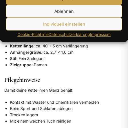
Stein:
Zirkon (5A Qualität)
Ablehnen
Design:
Kreuz Anhänger
Farbe:
Silber / Weiß
Individuell einstellen
Maße & Komfort
Cookie-Richtlinie
Datenschutzerklärung
Impressum
Kettenlänge:
ca. 40 + 5 cm Verlängerung
Anhängergröße:
ca. 2,7 x 1,6 cm
Stil:
Fein & elegant
Zielgruppe:
Damen
Pflegehinweise
Damit deine Kette ihren Glanz behält:
Kontakt mit Wasser und Chemikalien vermeiden
Beim Sport und Schlafen ablegen
Trocken lagern
Mit einem weichen Tuch reinigen