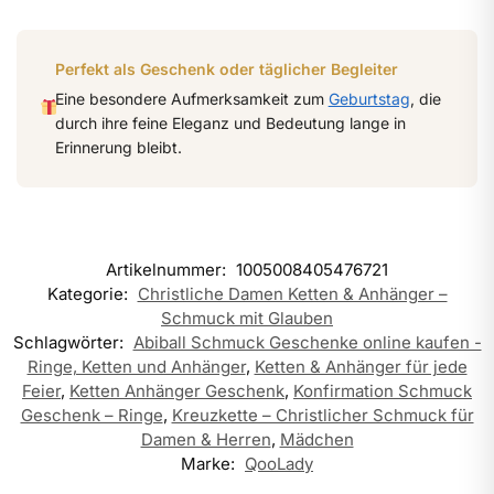
Perfekt als Geschenk oder täglicher Begleiter
Eine besondere Aufmerksamkeit zum
Geburtstag
, die
durch ihre feine Eleganz und Bedeutung lange in
Erinnerung bleibt.
Artikelnummer:
1005008405476721
Kategorie:
Christliche Damen Ketten & Anhänger –
Schmuck mit Glauben
Schlagwörter:
Abiball Schmuck Geschenke online kaufen -
Ringe, Ketten und Anhänger
,
Ketten & Anhänger für jede
Feier
,
Ketten Anhänger Geschenk
,
Konfirmation Schmuck
Geschenk – Ringe
,
Kreuzkette – Christlicher Schmuck für
Damen & Herren
,
Mädchen
Marke:
QooLady