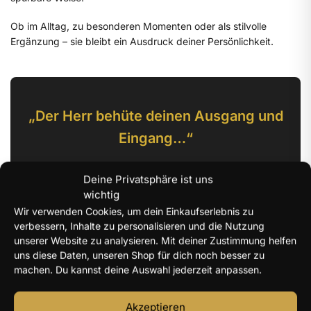
Ob im Alltag, zu besonderen Momenten oder als stilvolle
Ergänzung – sie bleibt ein Ausdruck deiner Persönlichkeit.
„Der Herr behüte deinen Ausgang und
Eingang…“
– Psalm 121:8
Deine Privatsphäre ist uns
wichtig
Wir verwenden Cookies, um dein Einkaufserlebnis zu
verbessern, Inhalte zu personalisieren und die Nutzung
unserer Website zu analysieren. Mit deiner Zustimmung helfen
Produktdetails
uns diese Daten, unseren Shop für dich noch besser zu
machen. Du kannst deine Auswahl jederzeit anpassen.
Material & Verarbeitung
Akzeptieren
Material:
925 Sterling Silber