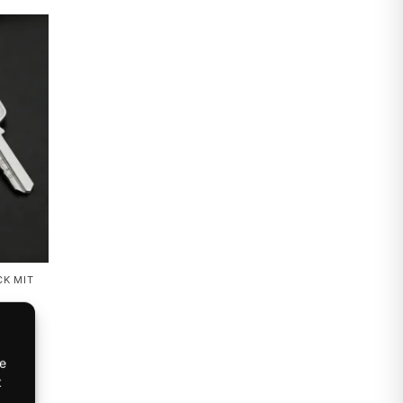
CK MIT
tahl
te
t