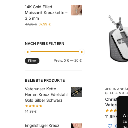
14K Gold Filled
Moissanit Kreuzkette –
3,5 mm
47,85
€
37,99
€
NACH PREIS FILTERN
Preis:
0 €
—
20 €
Filter
BELIEBTE PRODUKTE
Vaterunser Kette
JESUS ANHÄ
GLAUBEN & 
Herren Kreuz Edelstahl
Christlich
Gold Silber Schwarz
Vaterunser
14,99
€
Wi
11,99
€
zu
Engelsflügel Kreuz
de