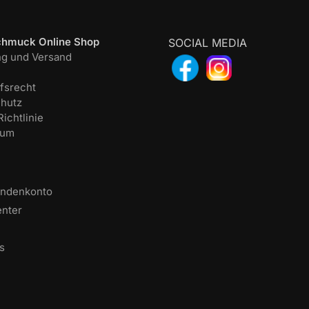
chmuck Online Shop
SOCIAL MEDIA
ng und Versand
fsrecht
hutz
ichtlinie
sum
undenkonto
enter
s