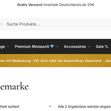
Gratis Versand
innerhalb Deutschlands ab 30€
S
nge
Premium Moissanit
Accessoires
Sale %
en mit Bedeutung · Für dich oder als besonderes Geschenk · Jet
emarke
Alle 2 Ergebnisse werden angez