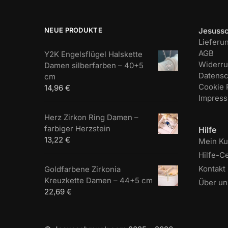
NEUE PRODUKTE
Jesuss
Lieferu
AGB
Y2K Engelsflügel Halskette
Widerru
Damen silberfarben – 40+5
Datensc
cm
Cookie R
14,96
€
Impres
Herz Zirkon Ring Damen –
farbiger Herzstein
Hilfe
13,22
€
Mein K
Hilfe-C
Kontakt
Goldfarbene Zirkonia
Kreuzkette Damen – 44+5 cm
Über un
22,69
€