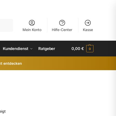
uchen
Mein Konto
Hilfe-Center
Kasse
Kundendienst
Ratgeber
0,00
€
0
zt entdecken
eigt