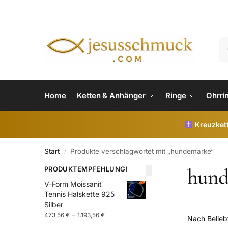
Home
Ketten & Anhänger
Ringe
Ohrri
Kreuzkett
Start
Produkte verschlagwortet mit „hundemarke“
/
hund
PRODUKTEMPFEHLUNG!
V-Form Moissanit
Tennis Halskette 925
Silber
–
473,56
€
1.193,56
€