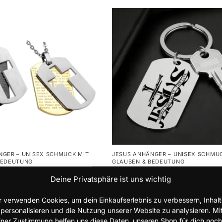
NGER – UNISEX SCHMUCK MIT
JESUS ANHÄNGER – UNISEX SCHMU
BEDEUTUNG
GLAUBEN & BEDEUTUNG
e Hundemarke Kette mit
Jesus Dog Tag Kette Herren –
Deine Privatsphäre ist uns wichtig
 und Kreuz
Christliche Hundemarke Edels
Kreuz Anhänger
r verwenden Cookies, um dein Einkaufserlebnis zu verbessern, Inhal
9,99
€
 personalisieren und die Nutzung unserer Website zu analysieren. Mi
iner Zustimmung helfen uns diese Daten, unseren Shop für dich noch