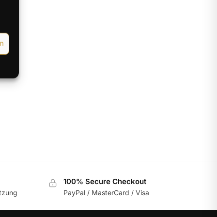
eigt
en
100% Secure Checkout
utzung
PayPal / MasterCard / Visa