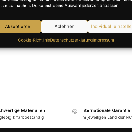
sser zu machen. Du kannst deine Auswahl jederzeit anpassen.
Alle 2 Ergebnisse werden angez
Akzeptieren
Ablehnen
Individuell einstell
Cookie-Richtlinie
Datenschutzerklärung
Impressum
hwertige Materialien
Internationale Garantie
glebig & farbbeständig
Im jeweiligen Land der N