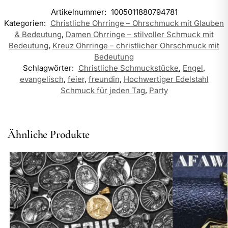
Artikelnummer:
1005011880794781
Kategorien:
Christliche Ohrringe – Ohrschmuck mit Glauben
& Bedeutung
,
Damen Ohrringe – stilvoller Schmuck mit
Bedeutung
,
Kreuz Ohrringe – christlicher Ohrschmuck mit
Bedeutung
Schlagwörter:
Christliche Schmuckstücke
,
Engel
,
evangelisch
,
feier
,
freundin
,
Hochwertiger Edelstahl
Schmuck für jeden Tag
,
Party
Ähnliche Produkte