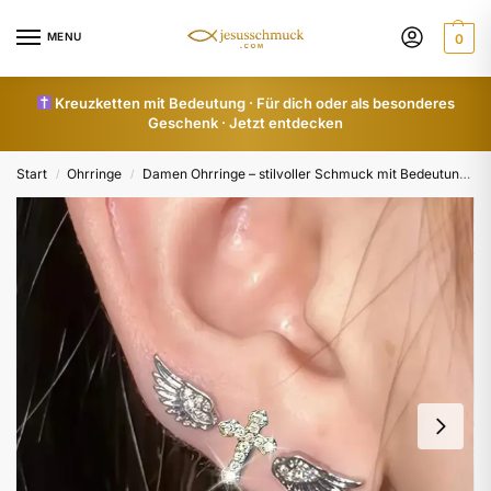
MENU
0
Kreuzketten mit Bedeutung · Für dich oder als besonderes
Geschenk · Jetzt entdecken
Start
Ohrringe
Damen Ohrringe – stilvoller Schmuck mit Bedeutung
/
/