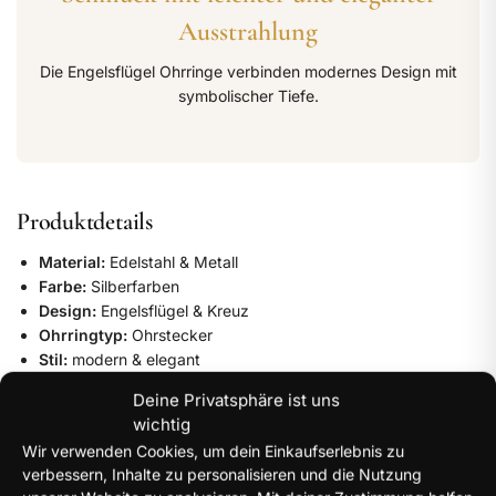
Ausstrahlung
Die Engelsflügel Ohrringe verbinden modernes Design mit
symbolischer Tiefe.
Produktdetails
Material:
Edelstahl & Metall
Farbe:
Silberfarben
Design:
Engelsflügel & Kreuz
Ohrringtyp:
Ohrstecker
Stil:
modern & elegant
Zielgruppe:
Damen
Deine Privatsphäre ist uns
wichtig
Wir verwenden Cookies, um dein Einkaufserlebnis zu
Eleganter Schmuck mit emotionaler Symbolik.
verbessern, Inhalte zu personalisieren und die Nutzung