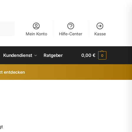
uchen
Mein Konto
Hilfe-Center
Kasse
Kundendienst
Ratgeber
0,00
€
0
zt entdecken
gt