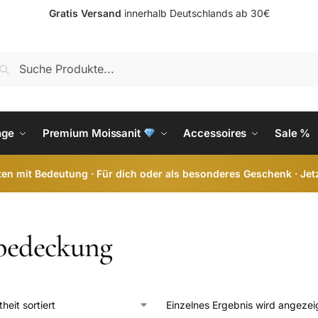
Gratis Versand
innerhalb Deutschlands ab 30€
S
nge
Premium Moissanit
Accessoires
Sale %
en mit Bedeutung · Für dich oder als besonderes Geschenk · Jet
bedeckung
Einzelnes Ergebnis wird angezei