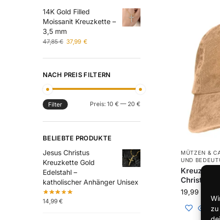
14K Gold Filled
Moissanit Kreuzkette –
3,5 mm
47,85
€
37,99
€
NACH PREIS FILTERN
Preis:
10 €
—
20 €
Filter
BELIEBTE PRODUKTE
Jesus Christus
MÜTZEN & CA
UND BEDEUT
Kreuzkette Gold
Kreuz Base
Edelstahl –
Christlich
katholischer Anhänger Unisex
19,99
€
Wi
14,99
€
zu
de