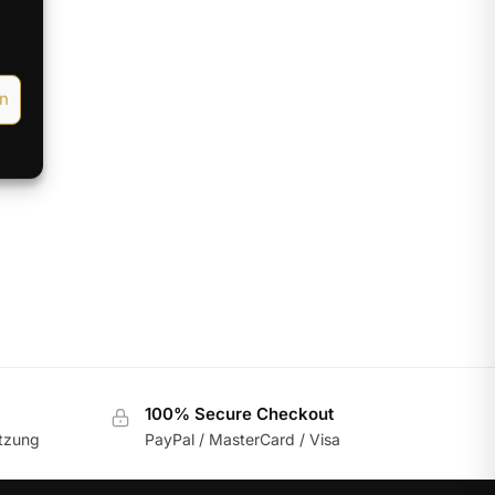
gt
en
100% Secure Checkout
utzung
PayPal / MasterCard / Visa