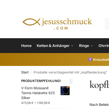
Home
Ketten & Anhänger
Ringe
Ohrri
Kreuzkett
Start
Produkte verschlagwortet mit „kopfbedeckung“
/
kopf
PRODUKTEMPFEHLUNG!
V-Form Moissanit
Tennis Halskette 925
Silber
–
473,56
€
1.193,56
€