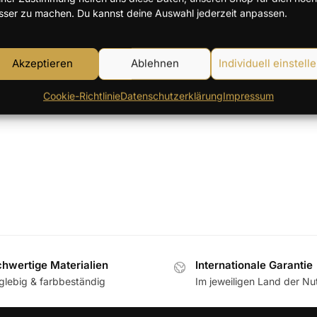
sser zu machen. Du kannst deine Auswahl jederzeit anpassen.
Einzelnes Ergebnis wird angezei
Akzeptieren
Ablehnen
Individuell einstell
Cookie-Richtlinie
Datenschutzerklärung
Impressum
hwertige Materialien
Internationale Garantie
glebig & farbbeständig
Im jeweiligen Land der N