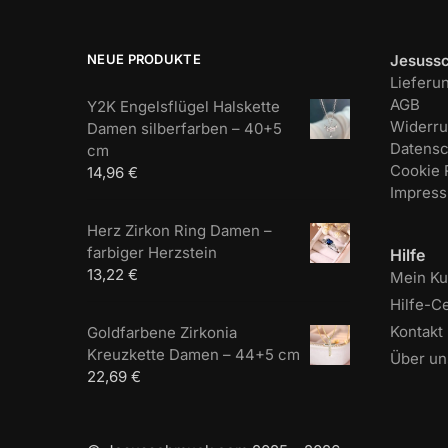
NEUE PRODUKTE
Jesuss
Lieferu
AGB
Y2K Engelsflügel Halskette
Widerru
Damen silberfarben – 40+5
Datensc
cm
Cookie R
14,96
€
Impres
Herz Zirkon Ring Damen –
farbiger Herzstein
Hilfe
13,22
€
Mein K
Hilfe-C
Kontakt
Goldfarbene Zirkonia
Kreuzkette Damen – 44+5 cm
Über un
22,69
€