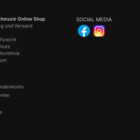
chmuck Online Shop
SOCIAL MEDIA
ng und Versand
fsrecht
hutz
ichtlinie
sum
undenkonto
enter
s