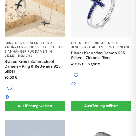
CHRISTLICHE HALSKETTEN &
CHRISTLICHE RINGE – KREUZ-,
ANHÄNGER – UNISEX
,
HALSKETTEN
JESUS- & GLAUBENSRINGE ONLINE
& ANHÄNGER FÜR DAMEN IN
Blauer Kreuzring Damen 925
VIELEN DESIGNS
Silber – Zirkonia Ring
Blaues Kreuz Schmuckset
49,96
€
–
53,96
€
Damen – Ring & Kette aus 925
Silber
95,56
€
Ausführung wählen
Ausführung wählen