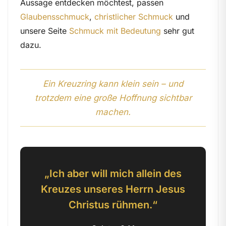
Aussage entdecken möchtest, passen
Glaubensschmuck
,
christlicher Schmuck
und
unsere Seite
Schmuck mit Bedeutung
sehr gut
dazu.
Ein Kreuzring kann klein sein – und
trotzdem eine große Hoffnung sichtbar
machen.
„Ich aber will mich allein des
Kreuzes unseres Herrn Jesus
Christus rühmen.“