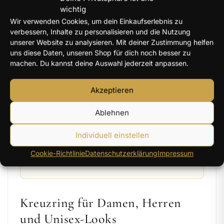
wichtig
Passt besonders gut, wenn …
Wir verwenden Cookies, um dein Einkaufserlebnis zu
verbessern, Inhalte zu personalisieren und die Nutzung
du einen christlichen Ring mit klarer
unserer Website zu analysieren. Mit deiner Zustimmung helfen
uns diese Daten, unseren Shop für dich noch besser zu
Kreuzsymbolik suchst.
machen. Du kannst deine Auswahl jederzeit anpassen.
du Glauben dezent oder sichtbar im
Alltag tragen möchtest.
Akzeptieren
du ein bedeutungsvolles Geschenk für
Ablehnen
einen besonderen Menschen suchst.
du verschiedene Kreuzringe, Jesusringe
Individuell einstellen
und Glaubensringe vergleichen
Cookie-Richtlinie
Datenschutzerklärung
Impressum
möchtest.
Kreuzring für Damen, Herren
und Unisex-Looks