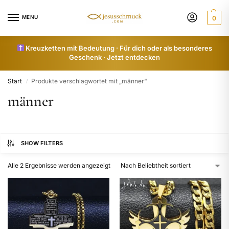
MENU
0
Kreuzketten mit Bedeutung · Für dich oder als besonderes
Geschenk · Jetzt entdecken
Start
Produkte verschlagwortet mit „männer“
/
männer
SHOW FILTERS
Alle 2 Ergebnisse werden angezeigt