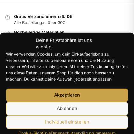
Gratis Versand innerhalb DE
Alle Bestellungen über 30€
Hochwertige Materialien
Langlebig & farbbeständig
Deine Privatsphäre ist uns
wichtig
Internationale Garantie
Wir verwenden Cookies, um dein Einkaufserlebnis zu
Im jeweiligen Land der Nutzung
verbessern, Inhalte zu personalisieren und die Nutzung
100% Secure Checkout
unserer Website zu analysieren. Mit deiner Zustimmung helfen
PayPal / MasterCard / Visa
uns diese Daten, unseren Shop für dich noch besser zu
machen. Du kannst deine Auswahl jederzeit anpassen.
Akzeptieren
NEUE PRODUKTE
Ablehnen
Y2K Engelsflügel Halskette Damen silberfarben – 40+5
cm
Individuell einstellen
14,96
€
Cookie-Richtlinie
Datenschutzerklärung
Impressum