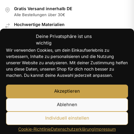
Gratis Versand innerhalb DE
Alle Bestellungen über 30€
Hochwertige Materialien
Langlebig & farbbeständig
Deine Privatsphäre ist uns
Internationale Garantie
wichtig
Im jeweiligen Land der Nutzung
Wir verwenden Cookies, um dein Einkaufserlebnis zu
verbessern, Inhalte zu personalisieren und die Nutzung
100% Secure Checkout
unserer Website zu analysieren. Mit deiner Zustimmung helfen
PayPal / MasterCard / Visa
uns diese Daten, unseren Shop für dich noch besser zu
machen. Du kannst deine Auswahl jederzeit anpassen.
NEUE PRODUKTE
Akzeptieren
Y2K Engelsflügel Halskette Damen silberfarben – 40+5
Ablehnen
cm
14,96
€
Individuell einstellen
Cookie-Richtlinie
Datenschutzerklärung
Impressum
Herz Zirkon Ring Damen – farbiger Herzstein