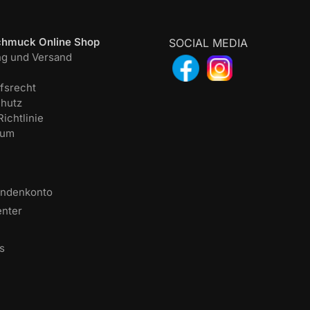
chmuck Online Shop
SOCIAL MEDIA
ng und Versand
fsrecht
hutz
ichtlinie
sum
undenkonto
enter
s