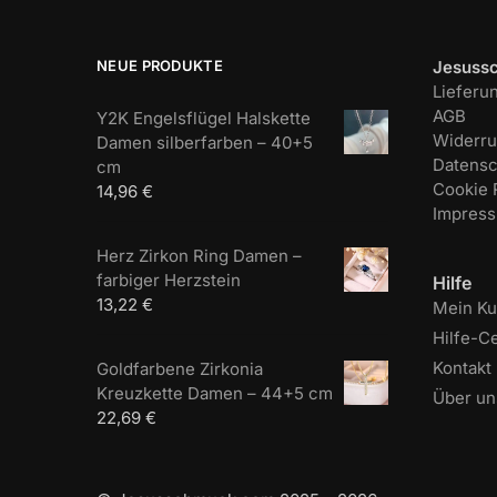
NEUE PRODUKTE
Jesuss
Lieferu
AGB
Y2K Engelsflügel Halskette
Widerru
Damen silberfarben – 40+5
Datensc
cm
Cookie R
14,96
€
Impres
Herz Zirkon Ring Damen –
farbiger Herzstein
Hilfe
13,22
€
Mein K
Hilfe-C
Kontakt
Goldfarbene Zirkonia
Kreuzkette Damen – 44+5 cm
Über un
22,69
€