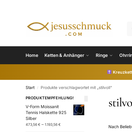
Home
Ketten & Anhänger
Ringe
Ohrri
Kreuzkett
Start
Produkte verschlagwortet mit „stilvoll“
/
stilvo
PRODUKTEMPFEHLUNG!
V-Form Moissanit
Tennis Halskette 925
Silber
–
473,56
€
1.193,56
€