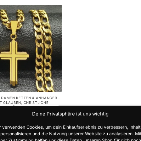
E DAMEN KETTEN & ANHÄNGER –
T GLAUBEN
,
CHRISTLICHE
 & ANHÄNGER – UNISEX
,
E HALSKETTEN & ANHÄNGER FÜR
Deine Privatsphäre ist uns wichtig
te mit Kreuz – Gold oder
r verwenden Cookies, um dein Einkaufserlebnis zu verbessern, Inhal
itloses christliches Design
 personalisieren und die Nutzung unserer Website zu analysieren. Mi
iner Zustimmung helfen uns diese Daten, unseren Shop für dich noch