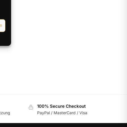
en
gt
100% Secure Checkout
utzung
PayPal / MasterCard / Visa