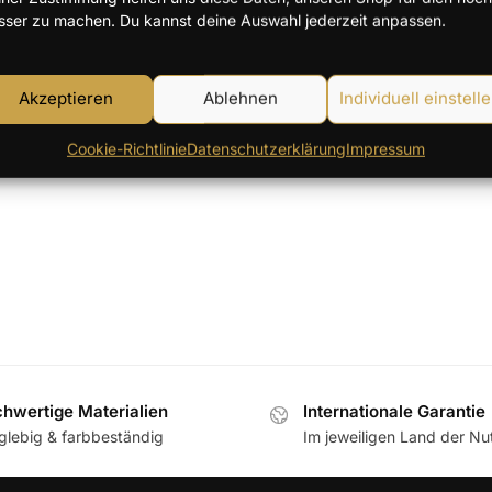
sser zu machen. Du kannst deine Auswahl jederzeit anpassen.
Akzeptieren
Ablehnen
Individuell einstell
Einzelnes Ergebnis wird angezei
Cookie-Richtlinie
Datenschutzerklärung
Impressum
hwertige Materialien
Internationale Garantie
glebig & farbbeständig
Im jeweiligen Land der N