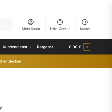
uchen
Mein Konto
Hilfe-Center
Kasse
Kundendienst
Ratgeber
0,00
€
0
zt entdecken
gt