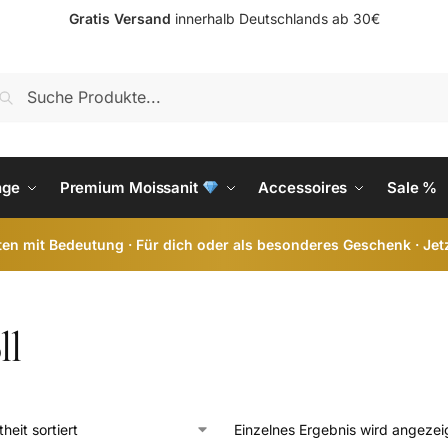
Gratis Versand
innerhalb Deutschlands ab 30€
S
nge
Premium Moissanit
Accessoires
Sale %
en mit Bedeutung · Für dich oder als besonderes Geschenk · Jet
ll
Einzelnes Ergebnis wird angezei