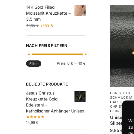
14K Gold Filled
Moissanit Kreuzkette –
3,5 mm
47,85
€
37,99
€
NACH PREIS FILTERN
Preis:
0 €
—
10 €
Filter
BELIEBTE PRODUKTE
Jesus Christus
CHRISTLICH
SCHMUCK MI
Kreuzkette Gold
HALSKETTEN
Edelstahl –
CHRISTLICH
katholischer Anhänger Unisex
HERREN
Unisex Ket
Wi
14,99
€
Silber – Ze
zu
9,85
€
de