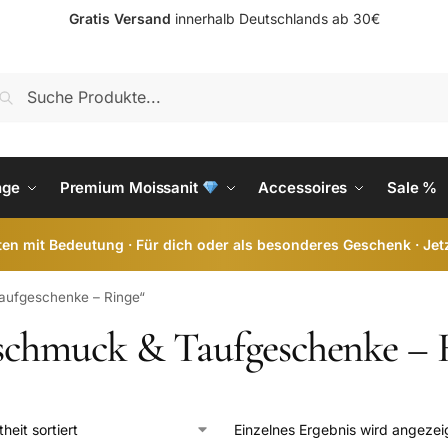
Gratis Versand
innerhalb Deutschlands ab 30€
S
nge
Premium Moissanit
Accessoires
Sale %
en mit Bedeutung · Für dich oder als besonderes Geschenk · Jet
Taufgeschenke – Ringe“
schmuck & Taufgeschenke – 
Einzelnes Ergebnis wird angezei