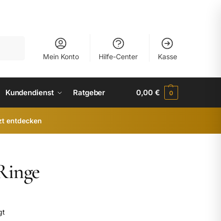
uchen
Mein Konto
Hilfe-Center
Kasse
Kundendienst
Ratgeber
0,00
€
0
zt entdecken
Ringe
gt