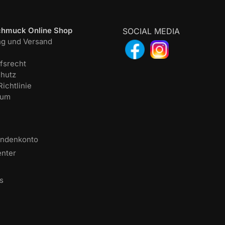
chmuck Online Shop
SOCIAL MEDIA
ng und Versand
fsrecht
hutz
ichtlinie
sum
undenkonto
enter
s