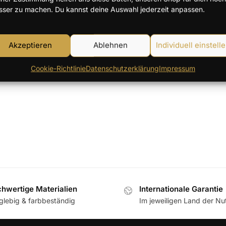
sser zu machen. Du kannst deine Auswahl jederzeit anpassen.
Akzeptieren
Ablehnen
Individuell einstell
Einzelnes Ergebnis wird angezei
Cookie-Richtlinie
Datenschutzerklärung
Impressum
hwertige Materialien
Internationale Garantie
glebig & farbbeständig
Im jeweiligen Land der N