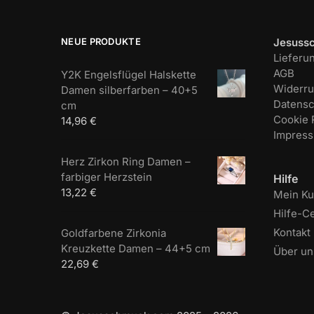
NEUE PRODUKTE
Jesuss
Lieferu
AGB
Y2K Engelsflügel Halskette
Widerru
Damen silberfarben – 40+5
Datensc
cm
Cookie R
14,96
€
Impres
Herz Zirkon Ring Damen –
farbiger Herzstein
Hilfe
13,22
€
Mein K
Hilfe-C
Kontakt
Goldfarbene Zirkonia
Kreuzkette Damen – 44+5 cm
Über un
22,69
€