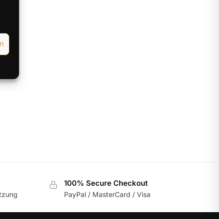
en
gt
100% Secure Checkout
utzung
PayPal / MasterCard / Visa