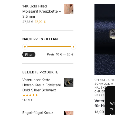
14K Gold Filled
Moissanit Kreuzkette –
3,5 mm
47,85
€
37,99
€
NACH PREIS FILTERN
Preis:
10 €
—
20 €
Filter
BELIEBTE PRODUKTE
Vaterunser Kette
CHRISTLICH
SCHMUCK MI
Herren Kreuz Edelstahl
HALSKETTEN
Gold Silber Schwarz
CHRISTLICH
HERREN
14,99
€
Vaterunser
Wi
für Herre
zu
13,99
€
Engelsflügel Kreuz
de