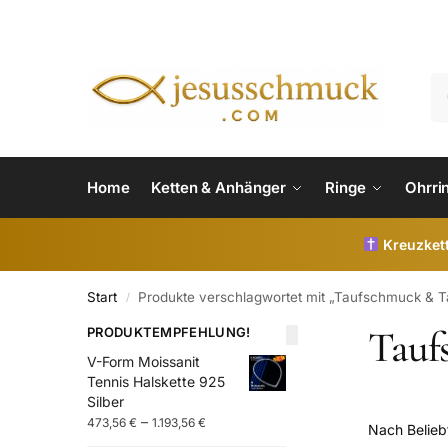
Home
Ketten & Anhänger
Ringe
Ohrri
Kreuzkett
Start
Produkte verschlagwortet mit „Taufschmuck & 
/
Tauf
PRODUKTEMPFEHLUNG!
V-Form Moissanit
Tennis Halskette 925
Silber
–
473,56
€
1.193,56
€