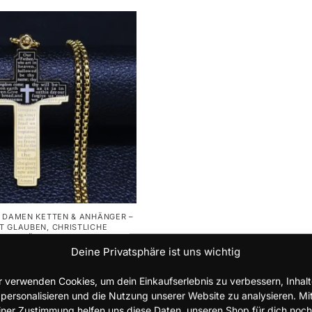
E DAMEN KETTEN & ANHÄNGER –
T GLAUBEN
,
CHRISTLICHE
 & ANHÄNGER – UNISEX
,
E HALSKETTEN & ANHÄNGER FÜR
Deine Privatsphäre ist uns wichtig
 Kette mit Kreuzanhänger
r verwenden Cookies, um dein Einkaufserlebnis zu verbessern, Inhal
n & Damen
 personalisieren und die Nutzung unserer Website zu analysieren. Mi
iner Zustimmung helfen uns diese Daten, unseren Shop für dich noch