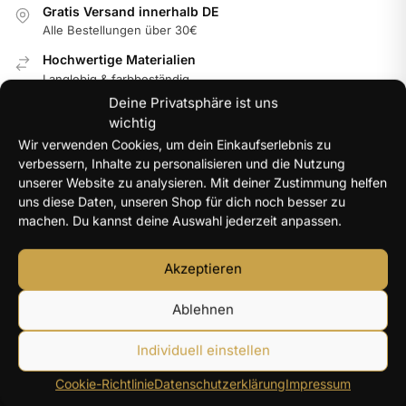
Gratis Versand innerhalb DE
Alle Bestellungen über 30€
Hochwertige Materialien
Langlebig & farbbeständig
Deine Privatsphäre ist uns
Internationale Garantie
wichtig
Im jeweiligen Land der Nutzung
Wir verwenden Cookies, um dein Einkaufserlebnis zu
100% Secure Checkout
verbessern, Inhalte zu personalisieren und die Nutzung
PayPal / MasterCard / Visa
unserer Website zu analysieren. Mit deiner Zustimmung helfen
uns diese Daten, unseren Shop für dich noch besser zu
machen. Du kannst deine Auswahl jederzeit anpassen.
NEUE PRODUKTE
Akzeptieren
Y2K Engelsflügel Halskette Damen silberfarben – 40+5
Ablehnen
cm
14,96
€
Individuell einstellen
Herz Zirkon Ring Damen – farbiger Herzstein
Cookie-Richtlinie
Datenschutzerklärung
Impressum
13,22
€