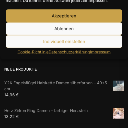
machen. Du kannst deine Auswahl jederzeit anpassen.
Hochwertige Materialien
Langlebig & farbbeständig
Akzeptieren
Internationale Garantie
Ablehnen
Im jeweiligen Land der Nutzung
100% Secure Checkout
Individuell einstellen
PayPal / MasterCard / Visa
Cookie-Richtlinie
Datenschutzerklärung
Impressum
NEUE PRODUKTE
Y2K Engelsflügel Halskette Damen silberfarben – 40+5
cm
14,96
€
Herz Zirkon Ring Damen – farbiger Herzstein
13,22
€