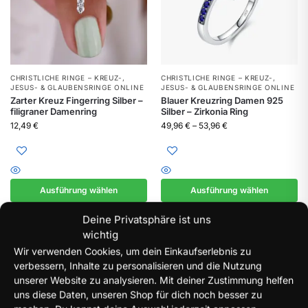
CHRISTLICHE RINGE – KREUZ-,
CHRISTLICHE RINGE – KREUZ-,
JESUS- & GLAUBENSRINGE ONLINE
JESUS- & GLAUBENSRINGE ONLINE
Zarter Kreuz Fingerring Silber –
Blauer Kreuzring Damen 925
filigraner Damenring
Silber – Zirkonia Ring
12,49
€
49,96
€
–
53,96
€
Ausführung wählen
Ausführung wählen
Deine Privatsphäre ist uns
Alle 4 Ergebnisse werden angezeigt
wichtig
Wir verwenden Cookies, um dein Einkaufserlebnis zu
verbessern, Inhalte zu personalisieren und die Nutzung
unserer Website zu analysieren. Mit deiner Zustimmung helfen
Gratis Versand innerhalb DE
uns diese Daten, unseren Shop für dich noch besser zu
Alle Bestellungen über 30€