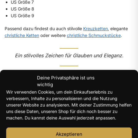
US Größe 7
US Größe 8
US Größe 9
Passend dazu findest du auch stilvolle
Kreuzketten
, elegante
christliche Ketten
oder weitere
christliche Schmuckstücke
.
Ein stilvolles Zeichen für Glauben und Eleganz.
Deine Privatsphäre ist uns
wichtig
Wir verwenden Cookies, um dein Einkaufserlebnis zu
„Der HERR ist meine Stärke und mein
verbessern, Inhalte zu personalisieren und die Nutzung
Schild.“
unserer Website zu analysieren. Mit deiner Zustimmung helfen
uns diese Daten, unseren Shop für dich noch besser zu
machen. Du kannst deine Auswahl jederzeit anpassen.
– Psalm 28:7
Akzeptieren