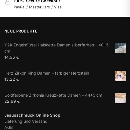
100% Secure Checkout
PayPal / MasterCard / Visa
NEUE PRODUKTE
Y2K Engelsflügel Halskette Damen silberfarben – 40+5
cm
14,96
€
Herz Zirkon Ring Damen – farbiger Herzstein
13,22
€
Goldfarbene Zirkonia Kreuzkette Damen – 44+5 cm
22,69
€
Jesusschmuck Online Shop
Lieferung und Versand
AGB