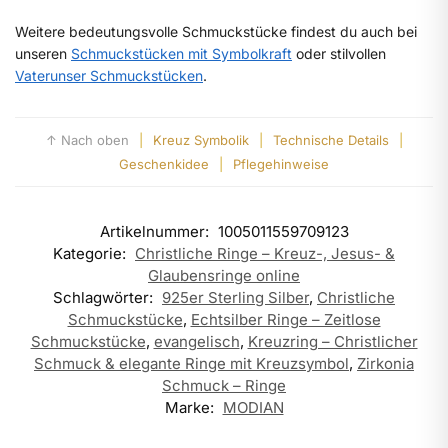
Weitere bedeutungsvolle Schmuckstücke findest du auch bei
unseren
Schmuckstücken mit Symbolkraft
oder stilvollen
Vaterunser Schmuckstücken
.
↑ Nach oben
|
Kreuz Symbolik
|
Technische Details
|
Geschenkidee
|
Pflegehinweise
Artikelnummer:
1005011559709123
Kategorie:
Christliche Ringe – Kreuz-, Jesus- &
Glaubensringe online
Schlagwörter:
925er Sterling Silber
,
Christliche
Schmuckstücke
,
Echtsilber Ringe – Zeitlose
Schmuckstücke
,
evangelisch
,
Kreuzring – Christlicher
Schmuck & elegante Ringe mit Kreuzsymbol
,
Zirkonia
Schmuck – Ringe
Marke:
MODIAN