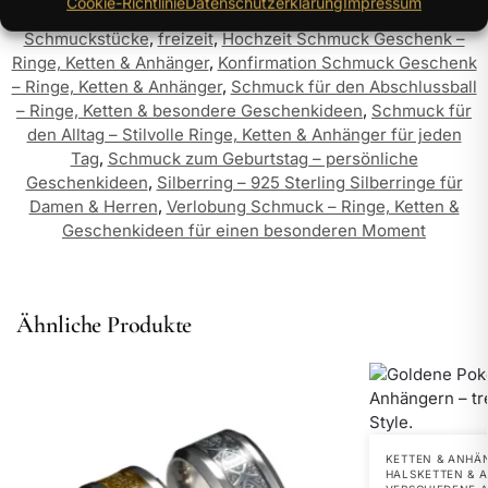
Cookie-Richtlinie
Datenschutzerklärung
Impressum
Schlagwörter:
Christenring
,
Echtsilber Ringe – Zeitlose
Schmuckstücke
,
freizeit
,
Hochzeit Schmuck Geschenk –
Ringe, Ketten & Anhänger
,
Konfirmation Schmuck Geschenk
– Ringe, Ketten & Anhänger
,
Schmuck für den Abschlussball
– Ringe, Ketten & besondere Geschenkideen
,
Schmuck für
den Alltag – Stilvolle Ringe, Ketten & Anhänger für jeden
Tag
,
Schmuck zum Geburtstag – persönliche
Geschenkideen
,
Silberring – 925 Sterling Silberringe für
Damen & Herren
,
Verlobung Schmuck – Ringe, Ketten &
Geschenkideen für einen besonderen Moment
Ähnliche Produkte
KETTEN & ANHÄ
HALSKETTEN & A