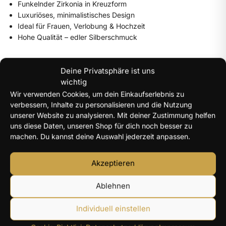
Funkelnder Zirkonia in Kreuzform
Luxuriöses, minimalistisches Design
Ideal für Frauen, Verlobung & Hochzeit
Hohe Qualität – edler Silberschmuck
Vorteile
Deine Privatsphäre ist uns
wichtig
Hautfreundlich & farbbeständig
Wir verwenden Cookies, um dein Einkaufserlebnis zu
Glänzende, zeitlose Optik
verbessern, Inhalte zu personalisieren und die Nutzung
Symbolreich & emotional bedeutend
unserer Website zu analysieren. Mit deiner Zustimmung helfen
uns diese Daten, unseren Shop für dich noch besser zu
Lieferumfang
machen. Du kannst deine Auswahl jederzeit anpassen.
1× 925 Sterling Silber Kreuzring
Akzeptieren
Zirkonia-Besatz
Ablehnen
Artikelnummer:
1005009749064658
Individuell einstellen
Kategorie:
Christliche Ringe – Kreuz-, Jesus- &
Glaubensringe online