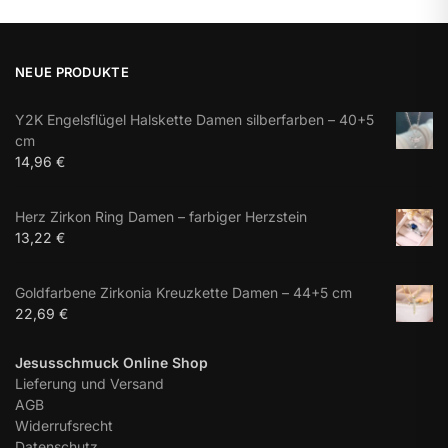
NEUE PRODUKTE
Y2K Engelsflügel Halskette Damen silberfarben – 40+5
cm
14,96
€
Herz Zirkon Ring Damen – farbiger Herzstein
13,22
€
Goldfarbene Zirkonia Kreuzkette Damen – 44+5 cm
22,69
€
Jesusschmuck Online Shop
Lieferung und Versand
AGB
Widerrufsrecht
Datenschutz