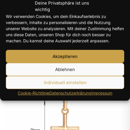
Deine Privatsphäre ist uns
Material:
Metalllegierung
wichtig
Wir verwenden Cookies, um dein Einkaufserlebnis zu
Kettenlänge:
ca. 50–60 cm
verbessern, Inhalte zu personalisieren und die Nutzung
unserer Website zu analysieren. Mit deiner Zustimmung helfen
Zielgruppe:
Damen & Herren (Unisex)
uns diese Daten, unseren Shop für dich noch besser zu
machen. Du kannst deine Auswahl jederzeit anpassen.
Stil:
Minimalistisch, christlich, alltagstauglich
Akzeptieren
Ablehnen
Individuell einstellen
Cookie-Richtlinie
Datenschutzerklärung
Impressum