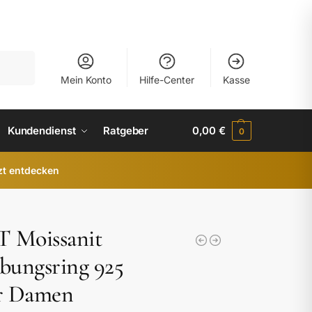
uchen
Mein Konto
Hilfe-Center
Kasse
Kundendienst
Ratgeber
0,00
€
0
zt entdecken
T Moissanit
bungsring 925
er Damen