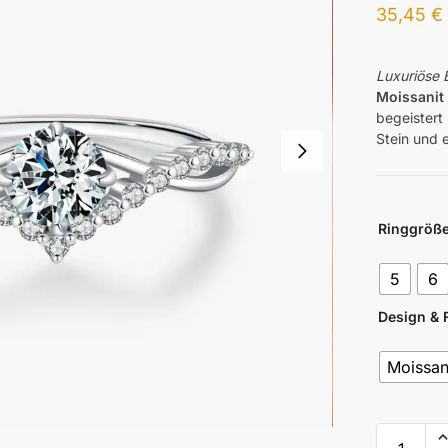
35,45
€
Luxuriöse E
Moissanit
begeistert
Stein und 
Ringgröß
5
6
Design & 
Moissan