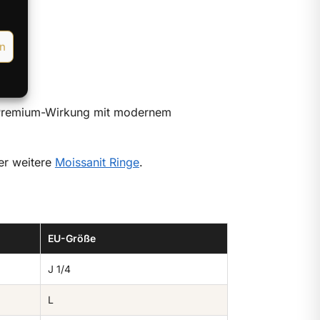
en
se Premium-Wirkung mit modernem
r weitere
Moissanit Ringe
.
EU-Größe
J 1/4
L