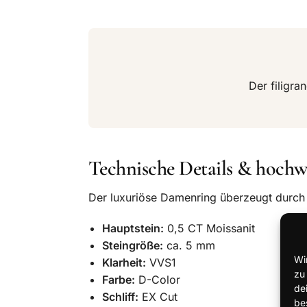
Der filigra
Technische Details & hochw
Der luxuriöse Damenring überzeugt durch
Hauptstein:
0,5 CT Moissanit
Steingröße:
ca. 5 mm
Wi
Klarheit:
VVS1
zu
Farbe:
D-Color
de
Schliff:
EX Cut
be