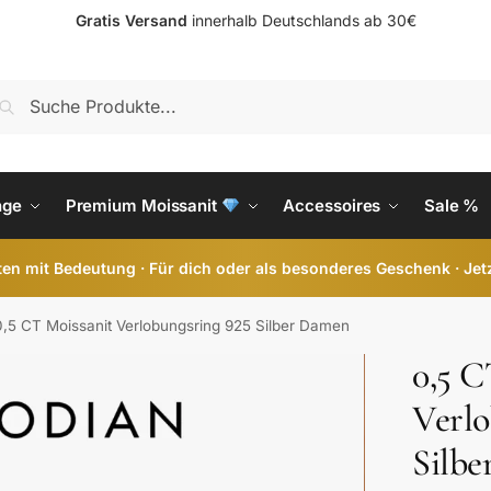
Gratis Versand
innerhalb Deutschlands ab 30€
S
nge
Premium Moissanit
Accessoires
Sale %
en mit Bedeutung · Für dich oder als besonderes Geschenk · Jet
0,5 CT Moissanit Verlobungsring 925 Silber Damen
0,5 C
Verlo
Silb