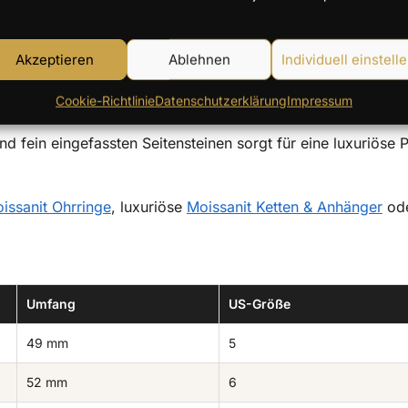
Akzeptieren
Ablehnen
Individuell einstell
Cookie-Richtlinie
Datenschutzerklärung
Impressum
d fein eingefassten Seitensteinen sorgt für eine luxuriö
issanit Ohrringe
, luxuriöse
Moissanit Ketten & Anhänger
ode
Umfang
US-Größe
49 mm
5
52 mm
6