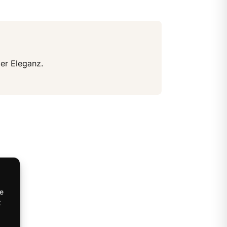
ler Eleganz.
te
t