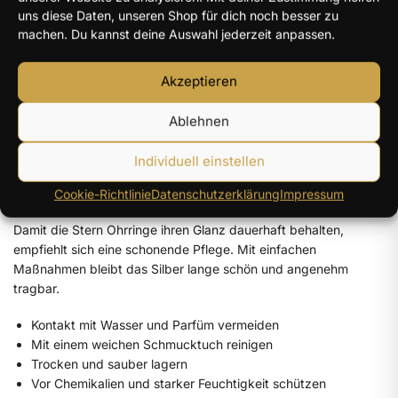
„Er bestimmt die Zahl der Sterne und
uns diese Daten, unseren Shop für dich noch besser zu
machen. Du kannst deine Auswahl jederzeit anpassen.
ruft sie alle mit Namen.“
Akzeptieren
– Psalm 147:4
Ablehnen
Individuell einstellen
Pflege von Sterling Silber Schmuck
Cookie-Richtlinie
Datenschutzerklärung
Impressum
Damit die Stern Ohrringe ihren Glanz dauerhaft behalten,
empfiehlt sich eine schonende Pflege. Mit einfachen
Maßnahmen bleibt das Silber lange schön und angenehm
tragbar.
Kontakt mit Wasser und Parfüm vermeiden
Mit einem weichen Schmucktuch reinigen
Trocken und sauber lagern
Vor Chemikalien und starker Feuchtigkeit schützen