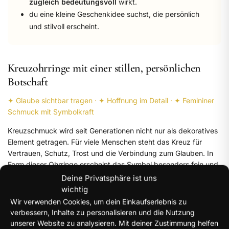
zugleich bedeutungsvoll
wirkt.
du eine kleine Geschenkidee suchst, die persönlich
und stilvoll erscheint.
Kreuzohrringe mit einer stillen, persönlichen
Botschaft
✦ Glaube sichtbar tragen · ✦ Hoffnung im Detail · ✦ Femininer
Schmuck mit Symbolkraft
Kreuzschmuck wird seit Generationen nicht nur als dekoratives
Element getragen. Für viele Menschen steht das Kreuz für
Vertrauen, Schutz, Trost und die Verbindung zum Glauben. In
Form dieser Ohrringe erscheint das Symbol besonders fein und
nah – als kleiner Begleiter, der nicht laut sein muss, um
Deine Privatsphäre ist uns
Bedeutung zu tragen.
wichtig
Wir verwenden Cookies, um dein Einkaufserlebnis zu
Gerade durch die feminine Gestaltung entsteht eine schöne
verbessern, Inhalte zu personalisieren und die Nutzung
Balance: Die Ohrringe sind modisch genug, um sich mühelos in
unserer Website zu analysieren. Mit deiner Zustimmung helfen