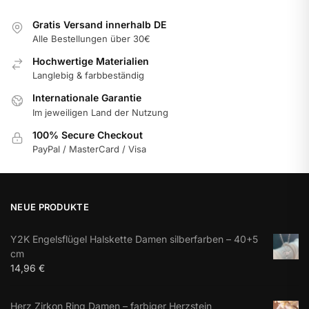
Gratis Versand innerhalb DE
Alle Bestellungen über 30€
Hochwertige Materialien
Langlebig & farbbeständig
Internationale Garantie
Im jeweiligen Land der Nutzung
100% Secure Checkout
PayPal / MasterCard / Visa
NEUE PRODUKTE
Y2K Engelsflügel Halskette Damen silberfarben – 40+5
cm
14,96
€
Herz Zirkon Ring Damen – farbiger Herzstein