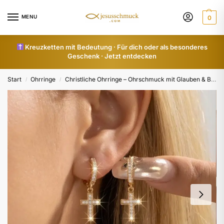
MENU
0
Kreuzketten mit Bedeutung · Für dich oder als besonderes
Geschenk · Jetzt entdecken
Start
Ohrringe
Christliche Ohrringe – Ohrschmuck mit Glauben & Bedeutung
/
/