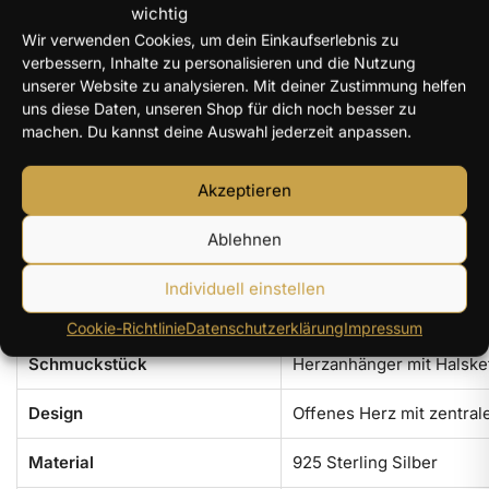
wichtig
Der Anhänger kombiniert eine offene Herzform mit einem
Wir verwenden Cookies, um dein Einkaufserlebnis zu
zentral eingesetzten Moissanit-Hauptstein. Laut Produktgrafik
verbessern, Inhalte zu personalisieren und die Nutzung
misst dieser etwa
6,5 mm
und wird mit
1 ct
angegeben. Kleine
unserer Website zu analysieren. Mit deiner Zustimmung helfen
zusätzliche Moissanite entlang der Herzlinie verstärken die
uns diese Daten, unseren Shop für dich noch besser zu
feine Lichtwirkung des Designs, ohne den Hauptstein zu
machen. Du kannst deine Auswahl jederzeit anpassen.
überlagern.
Als Material nennt der Hersteller
925 Sterling Silber
. Zusätzlich
Akzeptieren
wird eine mehrschichtige Schutzveredelung gezeigt, die laut
Lieferantendarstellung auf einen langlebig schönen
Ablehnen
Oberflächeneindruck abzielt. In den Produktunterlagen wird
außerdem ein Zertifikat beziehungsweise eine externe Prüfung
Individuell einstellen
genannt.
Cookie-Richtlinie
Datenschutzerklärung
Impressum
Schmuckstück
Herzanhänger mit Halske
Design
Offenes Herz mit zentral
Material
925 Sterling Silber