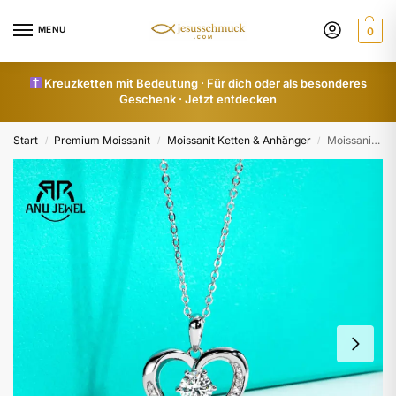
MENU
0
Kreuzketten mit Bedeutung · Für dich oder als besonderes
Geschenk · Jetzt entdecken
Start
Premium Moissanit
Moissanit Ketten & Anhänger
Moissanit Herz Anhänger 1 ct – 925 Silber
/
/
/