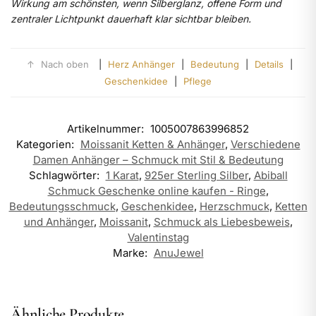
Wirkung am schönsten, wenn Silberglanz, offene Form und
zentraler Lichtpunkt dauerhaft klar sichtbar bleiben.
↑
Nach oben
|
Herz Anhänger
|
Bedeutung
|
Details
|
Geschenkidee
|
Pflege
Artikelnummer:
1005007863996852
Kategorien:
Moissanit Ketten & Anhänger
,
Verschiedene
Damen Anhänger – Schmuck mit Stil & Bedeutung
Schlagwörter:
1 Karat
,
925er Sterling Silber
,
Abiball
Schmuck Geschenke online kaufen - Ringe
,
Bedeutungsschmuck
,
Geschenkidee
,
Herzschmuck
,
Ketten
und Anhänger
,
Moissanit
,
Schmuck als Liebesbeweis
,
Valentinstag
Marke:
AnuJewel
Ähnliche Produkte