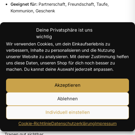
Geeignet für:
Partnerschaft, Freundschaft, Taufe,
Kommunion, Geschenk
Warum ein Ring mit Wunschgravur?
Deine Privatsphäre ist uns
wichtig
✔ Persönlich & einzigartig: Individuelle Gravur für bleibende
Wir verwenden Cookies, um dein Einkaufserlebnis zu
Erinnerungen
verbessern, Inhalte zu personalisieren und die Nutzung
✔ Hochwertig & pflegeleicht: Edelstahl in Premiumqualität
unserer Website zu analysieren. Mit deiner Zustimmung helfen
✔ Perfekte Geschenkidee für emotionale Anlässe
uns diese Daten, unseren Shop für dich noch besser zu
✔ Zeitloses, stilvolles Design für Alltag & Feier
machen. Du kannst deine Auswahl jederzeit anpassen.
Häufige Fragen (FAQ)
Akzeptieren
Was kann ich gravieren lassen?
Ablehnen
Du kannst Namen, Daten, kurze Sprüche oder religiöse
Symbole (z. B. Kreuz, Fisch) wählen – max. Zeichen beachten.
Individuell einstellen
Ist die Gravur dauerhaft?
Cookie-Richtlinie
Datenschutzerklärung
Impressum
Ja, die Lasergravur ist abriebfest und bleibt auch bei täglichem
Tragen gut sichtbar.