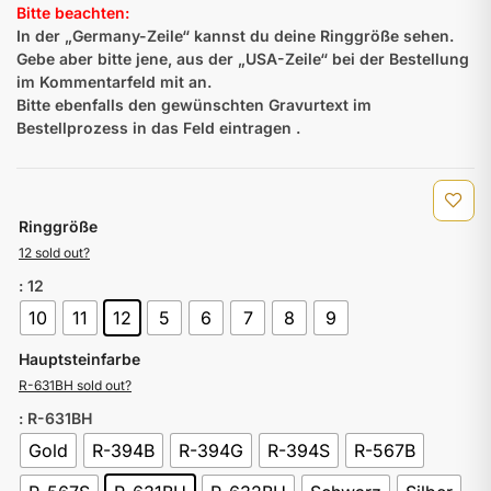
Bitte beachten:
In der „Germany-Zeile“ kannst du deine Ringgröße sehen.
Gebe aber bitte jene, aus der „USA-Zeile“ bei der Bestellung
im Kommentarfeld mit an.
Bitte ebenfalls den gewünschten Gravurtext im
Bestellprozess in das Feld eintragen .
Ringgröße
12 sold out?
: 12
10
11
12
5
6
7
8
9
Hauptsteinfarbe
R-631BH sold out?
: R-631BH
Gold
R-394B
R-394G
R-394S
R-567B