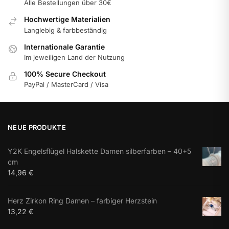
Alle Bestellungen über 30€
Hochwertige Materialien
Langlebig & farbbeständig
Internationale Garantie
Im jeweiligen Land der Nutzung
100% Secure Checkout
PayPal / MasterCard / Visa
NEUE PRODUKTE
Y2K Engelsflügel Halskette Damen silberfarben – 40+5
cm
14,96
€
Herz Zirkon Ring Damen – farbiger Herzstein
13,22
€