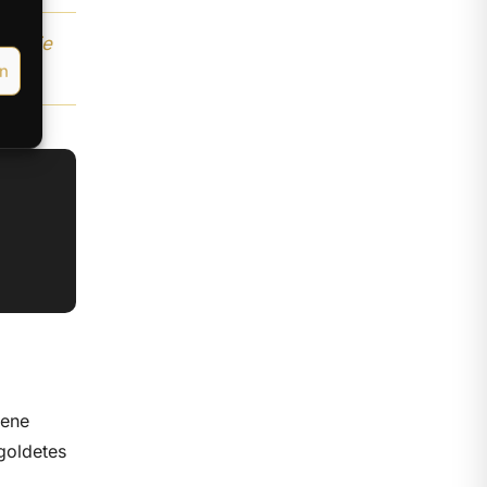
m, die
en
bene
goldetes