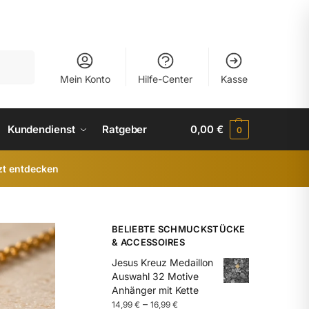
uchen
Mein Konto
Hilfe-Center
Kasse
Kundendienst
Ratgeber
0,00
€
0
zt entdecken
BELIEBTE SCHMUCKSTÜCKE
& ACCESSOIRES
Jesus Kreuz Medaillon
Auswahl 32 Motive
Anhänger mit Kette
–
14,99
€
16,99
€