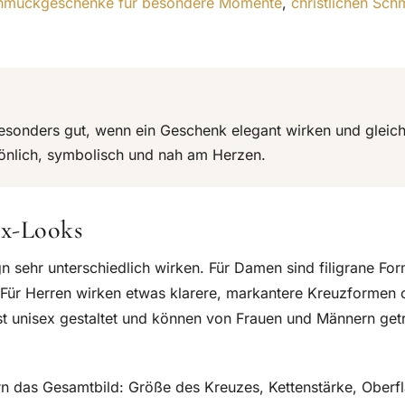
hmuckgeschenke für besondere Momente
,
christlichen Sc
esonders gut, wenn ein Geschenk elegant wirken und gleich
rsönlich, symbolisch und nah am Herzen.
x-Looks
 sehr unterschiedlich wirken. Für Damen sind filigrane Fo
. Für Herren wirken etwas klarere, markantere Kreuzformen o
st unisex gestaltet und können von Frauen und Männern get
ern das Gesamtbild: Größe des Kreuzes, Kettenstärke, Oberf