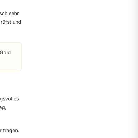
isch sehr
prüfst und
 Gold
gsvolles
ag,
r tragen.