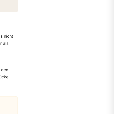
s nicht
r als
n den
tücke