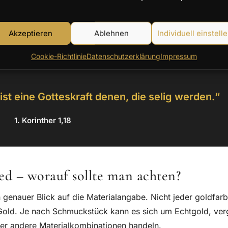
um viel zu bedeuten. Oft ist es gerade die schlichte For
Akzeptieren
Ablehnen
Individuell einstell
tschaft besonders klar macht.
Cookie-Richtlinie
Datenschutzerklärung
Impressum
st eine Gotteskraft denen, die selig werden.“
1. Korinther 1,18
led – worauf sollte man achten?
 genauer Blick auf die Materialangabe. Nicht jeder goldfar
old. Je nach Schmuckstück kann es sich um Echtgold, ver
oder andere Materialkombinationen handeln.