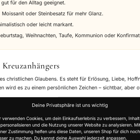
 gut für den Alltag geeignet.
, Moissanit oder Steinbesatz für mehr Glanz.
imalistisch oder leicht markant.
Geburtstag, Weihnachten, Taufe, Kommunion oder Konfirmat
n Kreuzanhängers
s christlichen Glaubens. Es steht für Erlösung, Liebe, Hoff
 wird es zu einem persönlichen Zeichen – sichtbar, aber of
Deine Privatsphäre ist uns wichtig
eise. Der warme Farbton erinnert an Licht, Wertschätzung 
r verwenden Cookies, um dein Einkaufserlebnis zu verbessern, Inhal
ger aus Gold besonders gut für Menschen, die christliche S
 personalisieren und die Nutzung unserer Website zu analysieren. Mi
öchten.
iner Zustimmung helfen uns diese Daten, unseren Shop für dich noch
sser zu machen. Du kannst deine Auswahl jederzeit anpassen.