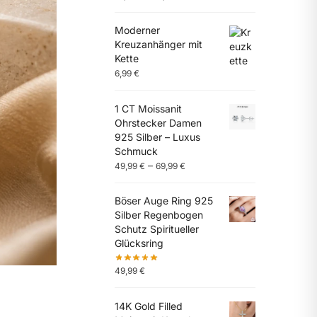
Moderner
Kreuzanhänger mit
Kette
6,99
€
1 CT Moissanit
Ohrstecker Damen
925 Silber – Luxus
Schmuck
–
49,99
€
69,99
€
Böser Auge Ring 925
Silber Regenbogen
Schutz Spiritueller
Glücksring
49,99
€
14K Gold Filled