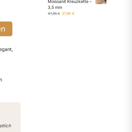
Moissanit Kreuzkette –
3,5 mm
47,85
€
37,99
€
en
egant,
n
stlich