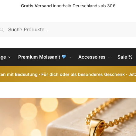
Gratis Versand
innerhalb Deutschlands ab 30€
S
nge
Premium Moissanit
Accessoires
Sale %
en mit Bedeutung · Für dich oder als besonderes Geschenk · Jet