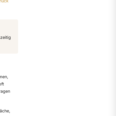
hmuck
zeitig
rmen,
ft
ragen
läche,