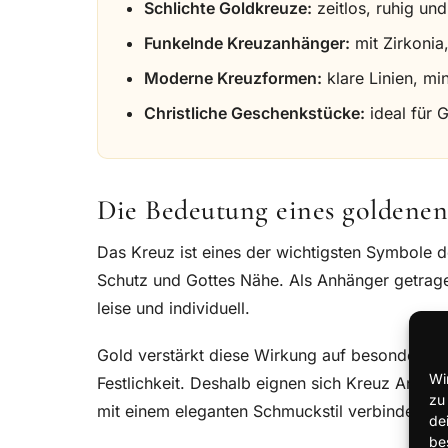
Schlichte Goldkreuze:
zeitlos, ruhig und
Funkelnde Kreuzanhänger:
mit Zirkonia
Moderne Kreuzformen:
klare Linien, min
Christliche Geschenkstücke:
ideal für 
Die Bedeutung eines goldene
Das Kreuz ist eines der wichtigsten Symbole de
Schutz und Gottes Nähe. Als Anhänger getragen
leise und individuell.
Gold verstärkt diese Wirkung auf besondere W
Wi
Festlichkeit. Deshalb eignen sich Kreuz Anhän
zu
mit einem eleganten Schmuckstil verbinden m
de
be