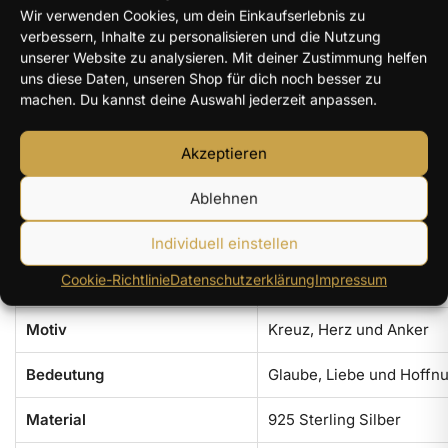
das weich geformte Herz schafft emotionale Wärme, und der
Wir verwenden Cookies, um dein Einkaufserlebnis zu
Anker am unteren Ende gibt dem Motiv seine charakteristische
verbessern, Inhalte zu personalisieren und die Nutzung
Form und Bedeutung. Durch die kleinen Moissanite wird die
unserer Website zu analysieren. Mit deiner Zustimmung helfen
uns diese Daten, unseren Shop für dich noch besser zu
Symbolik lichtvoll akzentuiert, ohne ihre Klarheit zu verlieren.
machen. Du kannst deine Auswahl jederzeit anpassen.
Die Produktgrafik nennt
1,0-mm-Moissanite
als Steinbesatz.
Als Material wird
925 Sterling Silber
angegeben. Ergänzend
Akzeptieren
verweist der Hersteller auf ein Zertifikat beziehungsweise eine
externe Prüfung. Damit eignet sich der Anhänger hervorragend
Ablehnen
für eine hochwertige Positionierung innerhalb unseres
symbolischen Moissanit-Schmucks.
Individuell einstellen
Cookie-Richtlinie
Datenschutzerklärung
Impressum
Schmuckstück
Anhänger mit Halskette
Motiv
Kreuz, Herz und Anker
Bedeutung
Glaube, Liebe und Hoffn
Material
925 Sterling Silber