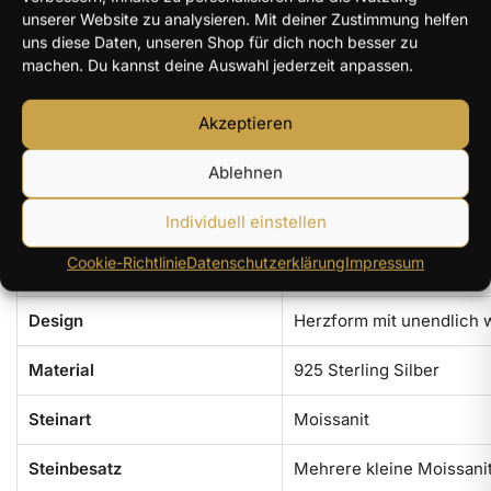
unserer Website zu analysieren. Mit deiner Zustimmung helfen
beziehungsweise eine externe Prüfung angegeben, was die
uns diese Daten, unseren Shop für dich noch besser zu
Premium-Positionierung des Schmuckstücks unterstreicht.
machen. Du kannst deine Auswahl jederzeit anpassen.
Besonders harmonisch wirkt die Kombination aus glatter
Silberfläche und funkelndem Steinbesatz: Während die eine
Akzeptieren
Seite des Herzens klar und glänzend bleibt, sorgen die
Moissanite auf der anderen Seite für eine feine Lichtspur. So
Ablehnen
bekommt der Anhänger eine ausgewogene Wirkung zwischen
Ruhe, Eleganz und romantischer Strahlkraft.
Individuell einstellen
Cookie-Richtlinie
Datenschutzerklärung
Impressum
Schmuckstück
Herzanhänger mit Halske
Design
Herzform mit unendlich 
Material
925 Sterling Silber
Steinart
Moissanit
Steinbesatz
Mehrere kleine Moissanit