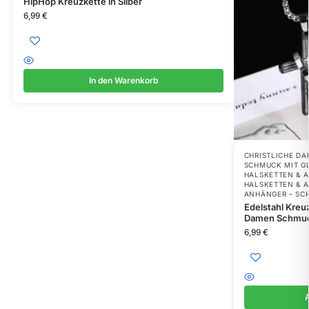
HipHop Kreuzkette in Silber
6,99
€
In den Warenkorb
CHRISTLICHE DA
SCHMUCK MIT G
HALSKETTEN & 
HALSKETTEN & 
ANHÄNGER – SC
Edelstahl Kreuz
Damen Schmu
6,99
€